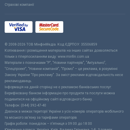
Страхові компанії
© 2008-2026 ТОВ МiнфiнМедiа. Код ЄДРПОУ: 35506859
Копіювання і розміщення матеріалів на інших сайтах дозволяється
тільки з гіперпосиланням виду: www.minfin.com.ua
Матеріали з позначками "Р", "Новини партнерів", "Актуально",
"Спецпроект", "Новини компаній", "Промо" – це реклама, в розумінні
Закону України "Про рекламу". За зміст реклами відповідальність несе
рекламодавець.
Інформація на даній сторінці не є рекламою банківських послуг.
Верифіковану банком інформацію про продукти та послуги можна
подивитися на офіційному сайті відповідного банку.
Телефон: (044) 392-47-40
Дзвінок в межах території України з усіх номерів операторів мобільного
та міського зв’язку за тарифами операторів
Графік роботи: понеділок – п’ятниця з 09:00 до 18:00
Юридична адреса: Україна, Київ, Вадима Гетьмана, 1-Б, 3 поверх