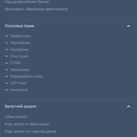
Народний рейтинг банків
Моніторинг обмінників криптовалют
Популярні банки
Приватбанк
Укрсиббанк
Ощадбанк
Сенс Банк
ПУМБ
Укргазбанк
Райффайзен Банк
ОТП банк
monobank
Валютний аукціон
Обмін валют
Курс валют в обмінниках
Курс валют на чорному ринку