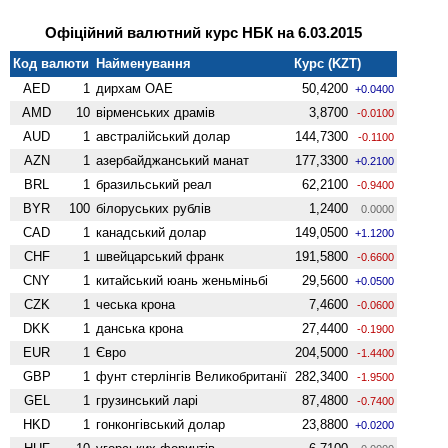
Офіційний валютний курс НБК на 6.03.2015
Код валюти
Найменування
Курс (KZT)
AED
1
дирхам ОАЕ
50,4200
+0.0400
AMD
10
вiрменських драмів
3,8700
-0.0100
AUD
1
австралійський долар
144,7300
-0.1100
AZN
1
азербайджанський манат
177,3300
+0.2100
BRL
1
бразильський реал
62,2100
-0.9400
BYR
100
білоруських рублів
1,2400
0.0000
CAD
1
канадський долар
149,0500
+1.1200
CHF
1
швейцарський франк
191,5800
-0.6600
CNY
1
китайський юань женьмiньбi
29,5600
+0.0500
CZK
1
чеська крона
7,4600
-0.0600
DKK
1
данська крона
27,4400
-0.1900
EUR
1
Євро
204,5000
-1.4400
GBP
1
фунт стерлінгів Велико­британії
282,3400
-1.9500
GEL
1
грузинський ларі
87,4800
-0.7400
HKD
1
гонконгівський долар
23,8800
+0.0200