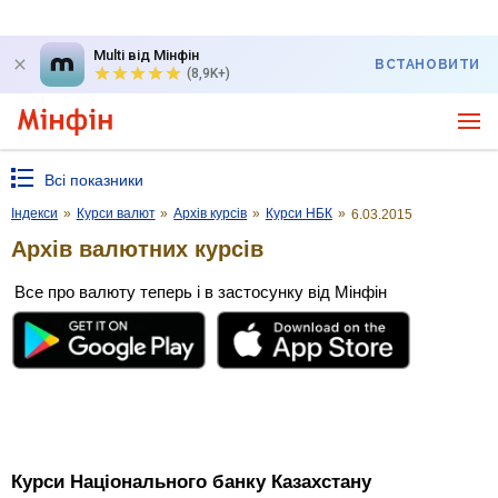
Multi від Мінфін
ВСТАНОВИТИ
(8,9K+)
Всі показники
Індекси
»
Курси валют
»
Архів курсів
»
Курси НБК
»
6.03.2015
Архів валютних курсів
Все про валюту теперь і в застосунку від Мінфін
Курси Національного банку Казахстану