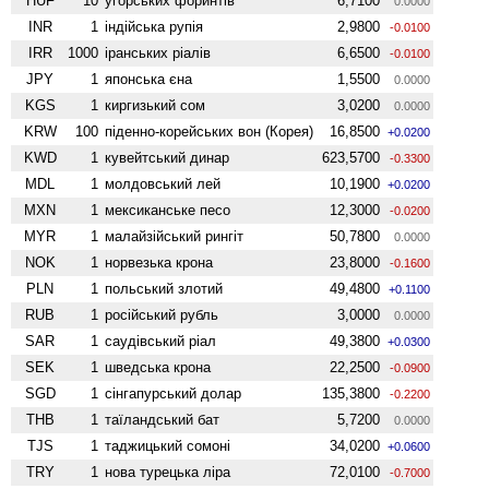
HUF
10
угорських форинтів
6,7100
0.0000
INR
1
індійська рупія
2,9800
-0.0100
IRR
1000
іранських ріалів
6,6500
-0.0100
JPY
1
японська єна
1,5500
0.0000
KGS
1
киргизький сом
3,0200
0.0000
KRW
100
піденно-корейських вон (Корея)
16,8500
+0.0200
KWD
1
кувейтський динар
623,5700
-0.3300
MDL
1
молдовський лей
10,1900
+0.0200
MXN
1
мексиканське песо
12,3000
-0.0200
MYR
1
малайзійський рингіт
50,7800
0.0000
NOK
1
норвезька крона
23,8000
-0.1600
PLN
1
польський злотий
49,4800
+0.1100
RUB
1
російський рубль
3,0000
0.0000
SAR
1
саудівський ріал
49,3800
+0.0300
SEK
1
шведська крона
22,2500
-0.0900
SGD
1
сінгапурський долар
135,3800
-0.2200
THB
1
таїландський бат
5,7200
0.0000
TJS
1
таджицький сомоні
34,0200
+0.0600
TRY
1
нова турецька ліра
72,0100
-0.7000