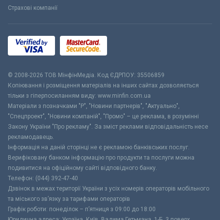
Страхові компанії
© 2008-2026 ТОВ МiнфiнМедiа. Код ЄДРПОУ: 35506859
Копіювання і розміщення матеріалів на інших сайтах дозволяється
тільки з гіперпосиланням виду: www.minfin.com.ua
Матеріали з позначками "Р", "Новини партнерів", "Актуально",
"Спецпроект", "Новини компаній", "Промо" – це реклама, в розумінні
Закону України "Про рекламу". За зміст реклами відповідальність несе
рекламодавець.
Інформація на даній сторінці не є рекламою банківських послуг.
Верифіковану банком інформацію про продукти та послуги можна
подивитися на офіційному сайті відповідного банку.
Телефон: (044) 392-47-40
Дзвінок в межах території України з усіх номерів операторів мобільного
та міського зв’язку за тарифами операторів
Графік роботи: понеділок – п’ятниця з 09:00 до 18:00
Юридична адреса: Україна, Київ, Вадима Гетьмана, 1-Б, 3 поверх