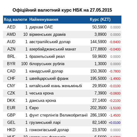
Офіційний валютний курс НБК на 27.05.2015
Код валюти
Найменування
Курс (KZT)
AED
1
дирхам ОАЕ
50,5900
0.0000
AMD
10
вiрменських драмів
3,8900
0.0000
AUD
1
австралійський долар
144,5900
-0.8400
AZN
1
азербайджанський манат
177,8800
-0.0400
BRL
1
бразильський реал
59,9600
0.0000
BYR
100
білоруських рублів
1,3000
0.0000
CAD
1
канадський долар
150,3600
-0.7800
CHF
1
швейцарський франк
195,5000
-1.4900
CNY
1
китайський юань женьмiньбi
29,9500
-0.0100
CZK
1
чеська крона
7,3900
-0.0600
DKK
1
данська крона
27,1400
-0.2100
EUR
1
Євро
202,3500
-1.5100
GBP
1
фунт стерлінгів Велико­британії
286,1900
-1.4500
GEL
1
грузинський ларі
82,1400
+0.0100
HKD
1
гонконгівський долар
23,9700
0.0000