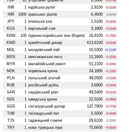
HUF
10
угорських форинтів
6,5600
-0.0700
INR
1
індійська рупія
2,9100
-0.0100
IRR
1000
іранських ріалів
6,4600
0.0000
JPY
1
японська єна
1,5100
-0.0200
KGS
1
киргизький сом
3,1800
-0.0100
KRW
100
піденно-корейських вон (Корея)
16,8100
-0.1300
KWD
1
кувейтський динар
613,6100
-0.8100
MDL
1
молдовський лей
10,5300
+0.2100
MXN
1
мексиканське песо
12,1600
-0.0200
MYR
1
малайзійський рингіт
51,2100
-0.2200
NOK
1
норвезька крона
24,1800
-0.1000
PLN
1
польський злотий
49,0500
-0.5100
RUB
1
російський рубль
3,6900
-0.0400
SAR
1
саудівський ріал
49,5400
-0.0100
SEK
1
шведська крона
22,0100
-0.0900
SGD
1
сінгапурський долар
137,7800
-0.7700
THB
1
таїландський бат
5,5000
-0.0400
TJS
1
таджицький сомоні
29,6100
0.0000
TRY
1
нова турецька ліра
70,6600
-0.6500