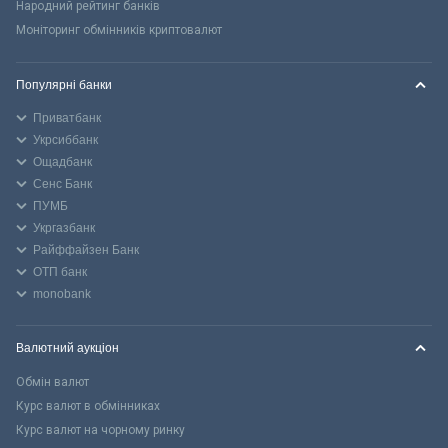
Народний рейтинг банків
Моніторинг обмінників криптовалют
Популярні банки
Приватбанк
Укрсиббанк
Ощадбанк
Сенс Банк
ПУМБ
Укргазбанк
Райффайзен Банк
ОТП банк
monobank
Валютний аукціон
Обмін валют
Курс валют в обмінниках
Курс валют на чорному ринку