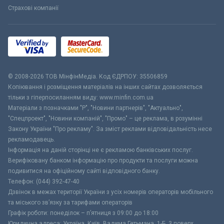
Страхові компанії
© 2008-2026 ТОВ МiнфiнМедiа. Код ЄДРПОУ: 35506859
Копіювання і розміщення матеріалів на інших сайтах дозволяється
тільки з гіперпосиланням виду: www.minfin.com.ua
Матеріали з позначками "Р", "Новини партнерів", "Актуально",
"Спецпроект", "Новини компаній", "Промо" – це реклама, в розумінні
Закону України "Про рекламу". За зміст реклами відповідальність несе
рекламодавець.
Інформація на даній сторінці не є рекламою банківських послуг.
Верифіковану банком інформацію про продукти та послуги можна
подивитися на офіційному сайті відповідного банку.
Телефон: (044) 392-47-40
Дзвінок в межах території України з усіх номерів операторів мобільного
та міського зв’язку за тарифами операторів
Графік роботи: понеділок – п’ятниця з 09:00 до 18:00
Юридична адреса: Україна, Київ, Вадима Гетьмана, 1-Б, 3 поверх