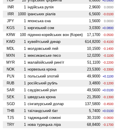
HUF
10
угорських форинтів
6,6800
+0.0500
INR
1
індійська рупія
2,9600
0.0000
IRR
1000
іранських ріалів
6,5600
-0.0100
JPY
1
японська єна
1,5600
0.0000
KGS
1
киргизький сом
3,0300
+0.0800
KRW
100
піденно-корейських вон (Корея)
17,1700
-0.0500
KWD
1
кувейтський динар
614,8200
-0.4100
MDL
1
молдовський лей
10,1500
-0.1400
MXN
1
мексиканське песо
12,0200
-0.1100
MYR
1
малайзійський рингіт
51,1100
-0.2200
NOK
1
норвезька крона
23,5300
-0.3300
PLN
1
польський злотий
49,9000
+0.1100
RUB
1
російський рубль
3,4800
-0.1200
SAR
1
саудівський ріал
49,5600
+0.0100
SEK
1
шведська крона
21,3500
-0.1300
SGD
1
сінгапурський долар
137,5800
-0.4500
THB
1
таїландський бат
5,7400
+0.0100
TJS
1
таджицький сомоні
30,3100
-0.0600
TRY
1
нова турецька ліра
68,8400
-0.1700