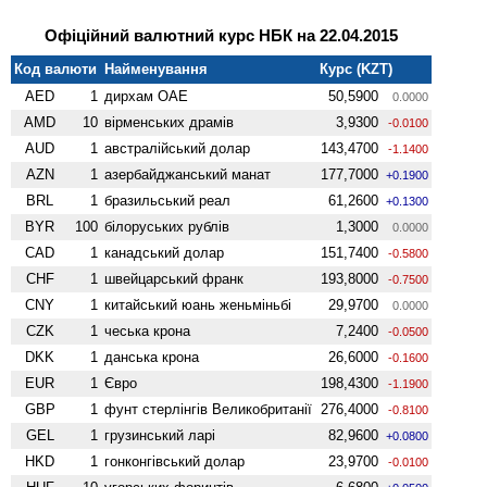
Офіційний валютний курс НБК на 22.04.2015
Код валюти
Найменування
Курс (KZT)
AED
1
дирхам ОАЕ
50,5900
0.0000
AMD
10
вiрменських драмів
3,9300
-0.0100
AUD
1
австралійський долар
143,4700
-1.1400
AZN
1
азербайджанський манат
177,7000
+0.1900
BRL
1
бразильський реал
61,2600
+0.1300
BYR
100
білоруських рублів
1,3000
0.0000
CAD
1
канадський долар
151,7400
-0.5800
CHF
1
швейцарський франк
193,8000
-0.7500
CNY
1
китайський юань женьмiньбi
29,9700
0.0000
CZK
1
чеська крона
7,2400
-0.0500
DKK
1
данська крона
26,6000
-0.1600
EUR
1
Євро
198,4300
-1.1900
GBP
1
фунт стерлінгів Велико­британії
276,4000
-0.8100
GEL
1
грузинський ларі
82,9600
+0.0800
HKD
1
гонконгівський долар
23,9700
-0.0100