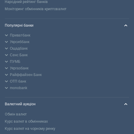
Народний рейтинг банків
Моніторинг обмінників криптовалют
Популярні банки
Приватбанк
Укрсиббанк
Ощадбанк
Сенс Банк
ПУМБ
Укргазбанк
Райффайзен Банк
ОТП банк
monobank
Валютний аукціон
Обмін валют
Курс валют в обмінниках
Курс валют на чорному ринку