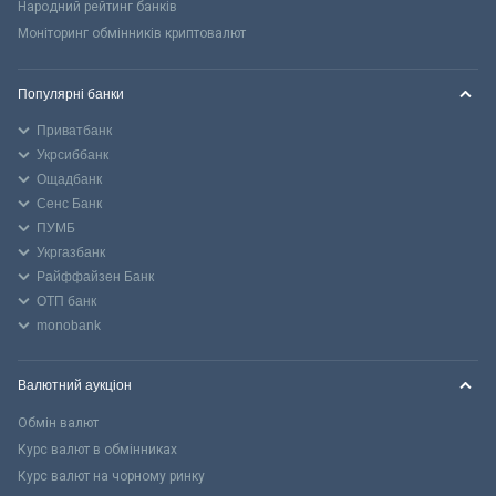
Народний рейтинг банків
Моніторинг обмінників криптовалют
Популярні банки
Приватбанк
Укрсиббанк
Ощадбанк
Сенс Банк
ПУМБ
Укргазбанк
Райффайзен Банк
ОТП банк
monobank
Валютний аукціон
Обмін валют
Курс валют в обмінниках
Курс валют на чорному ринку