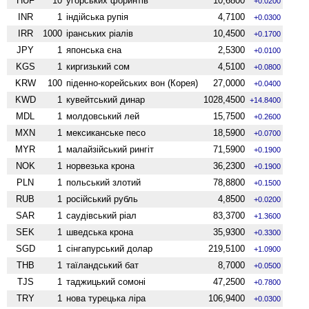
HUF
10
угорських форинтів
10,6800
+0.0200
INR
1
індійська рупія
4,7100
+0.0300
IRR
1000
іранських ріалів
10,4500
+0.1700
JPY
1
японська єна
2,5300
+0.0100
KGS
1
киргизький сом
4,5100
+0.0800
KRW
100
піденно-корейських вон (Корея)
27,0000
+0.0400
KWD
1
кувейтський динар
1028,4500
+14.8400
MDL
1
молдовський лей
15,7500
+0.2600
MXN
1
мексиканське песо
18,5900
+0.0700
MYR
1
малайзійський рингіт
71,5900
+0.1900
NOK
1
норвезька крона
36,2300
+0.1900
PLN
1
польський злотий
78,8800
+0.1500
RUB
1
російський рубль
4,8500
+0.0200
SAR
1
саудівський ріал
83,3700
+1.3600
SEK
1
шведська крона
35,9300
+0.3300
SGD
1
сінгапурський долар
219,5100
+1.0900
THB
1
таїландський бат
8,7000
+0.0500
TJS
1
таджицький сомоні
47,2500
+0.7800
TRY
1
нова турецька ліра
106,9400
+0.0300