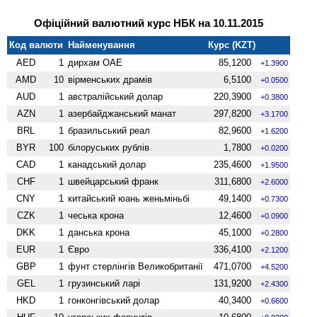
Офіційний валютний курс НБК на 10.11.2015
Код валюти
Найменування
Курс (KZT)
AED
1
дирхам ОАЕ
85,1200
+1.3900
AMD
10
вiрменських драмів
6,5100
+0.0500
AUD
1
австралійський долар
220,3900
+0.3800
AZN
1
азербайджанський манат
297,8200
+3.1700
BRL
1
бразильський реал
82,9600
+1.6200
BYR
100
білоруських рублів
1,7800
+0.0200
CAD
1
канадський долар
235,4600
+1.9500
CHF
1
швейцарський франк
311,6800
+2.6000
CNY
1
китайський юань женьмiньбi
49,1400
+0.7300
CZK
1
чеська крона
12,4600
+0.0900
DKK
1
данська крона
45,1000
+0.2800
EUR
1
Євро
336,4100
+2.1200
GBP
1
фунт стерлінгів Велико­британії
471,0700
+4.5200
GEL
1
грузинський ларі
131,9200
+2.4300
HKD
1
гонконгівський долар
40,3400
+0.6600