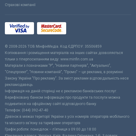
Страхові компанії
© 2008-2026 ТОВ МiнфiнМедiа. Код ЄДРПОУ: 35506859
Копіювання і розміщення матеріалів на інших сайтах дозволяється
тільки з гіперпосиланням виду: www.minfin.com.ua
Матеріали з позначками "Р", "Новини партнерів", "Актуально",
"Спецпроект", "Новини компаній", "Промо" – це реклама, в розумінні
Закону України "Про рекламу". За зміст реклами відповідальність несе
рекламодавець.
Інформація на даній сторінці не є рекламою банківських послуг.
Верифіковану банком інформацію про продукти та послуги можна
подивитися на офіційному сайті відповідного банку.
Телефон: (044) 392-47-40
Дзвінок в межах території України з усіх номерів операторів мобільного
та міського зв’язку за тарифами операторів
Графік роботи: понеділок – п’ятниця з 09:00 до 18:00
Юридична адреса: Україна, Київ, Вадима Гетьмана, 1-Б, 3 поверх