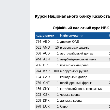
Курси Національного банку Казахста
Офіційний валютний курс НБК н
Код валюти
Найменування
784
AED
1
дирхам ОАЕ
051
AMD
10
вiрменських драмів
036
AUD
1
австралійський долар
944
AZN
1
азербайджанський манат
986
BRL
1
бразильський реал
974
BYR
100
білоруських рублів
124
CAD
1
канадський долар
756
CHF
1
швейцарський франк
156
CNY
1
китайський юань женьмiньбi
203
CZK
1
чеська крона
208
DKK
1
данська крона
978
EUR
1
Євро