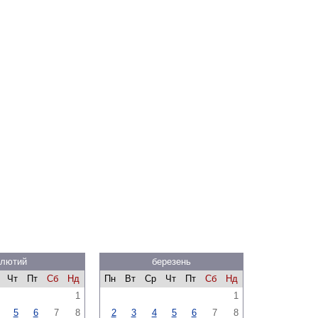
лютий
березень
Чт
Пт
Сб
Нд
Пн
Вт
Ср
Чт
Пт
Сб
Нд
1
1
5
6
7
8
2
3
4
5
6
7
8