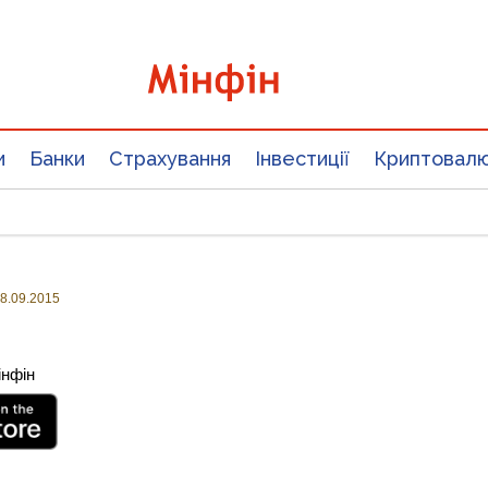
и
Банки
Страхування
Інвестиції
Криптовал
8.09.2015
інфін