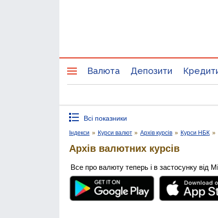
Валюта
Депозити
Кредит
Всі показники
Індекси
»
Курси валют
»
Архів курсів
»
Курси НБК
»
Архів валютних курсів
Все про валюту теперь і в застосунку від М