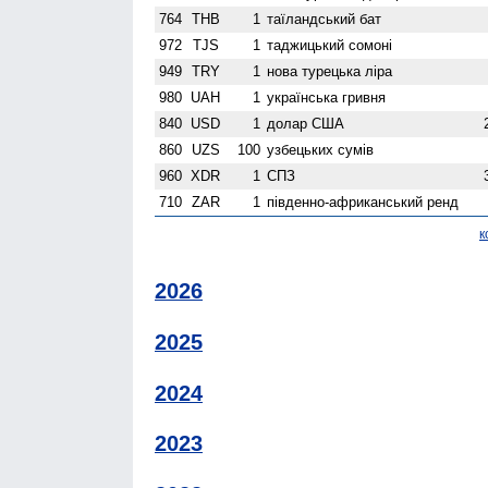
764
THB
1
таїландський бат
972
TJS
1
таджицький сомоні
949
TRY
1
нова турецька ліра
980
UAH
1
українська гривня
840
USD
1
долар США
860
UZS
100
узбецьких сумів
960
XDR
1
СПЗ
710
ZAR
1
південно-африканський ренд
к
2026
2025
2024
2023