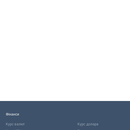
Фінанси
Курс валют
Курс долара