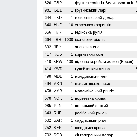
826
GBP
1
фунт стерлінгів Велико­британії
981
GEL
1
грузинський ларі
344
HKD
1
гонконгівський долар
348
HUF
10
угорських форинтів
356
INR
1
індійська рупія
364
IRR
1000
іранських ріалів
392
JPY
1
японська єна
417
KGS
1
киргизький сом
410
KRW
100
піденно-корейських вон (Корея)
414
KWD
1
кувейтський динар
498
MDL
1
молдовський лей
484
MXN
1
мексиканське песо
458
MYR
1
малайзійський рингіт
578
NOK
1
норвезька крона
985
PLN
1
польський злотий
643
RUB
1
російський рубль
682
SAR
1
саудівський ріал
752
SEK
1
шведська крона
702
SGD
1
сінгапурський долар