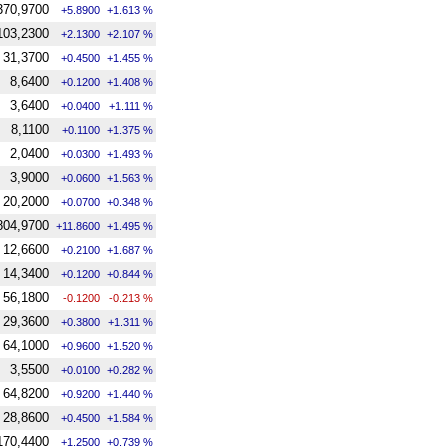
370,9700
+5.8900
+1.613 %
103,2300
+2.1300
+2.107 %
31,3700
+0.4500
+1.455 %
8,6400
+0.1200
+1.408 %
3,6400
+0.0400
+1.111 %
8,1100
+0.1100
+1.375 %
2,0400
+0.0300
+1.493 %
3,9000
+0.0600
+1.563 %
20,2000
+0.0700
+0.348 %
804,9700
+11.8600
+1.495 %
12,6600
+0.2100
+1.687 %
14,3400
+0.1200
+0.844 %
56,1800
-0.1200
-0.213 %
29,3600
+0.3800
+1.311 %
64,1000
+0.9600
+1.520 %
3,5500
+0.0100
+0.282 %
64,8200
+0.9200
+1.440 %
28,8600
+0.4500
+1.584 %
170,4400
+1.2500
+0.739 %