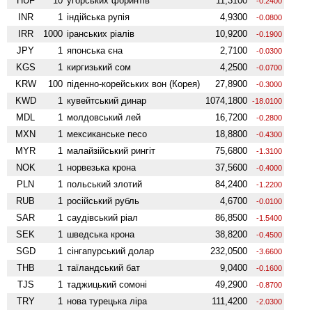
HUF
10
угорських форинтів
11,3100
-0.2400
INR
1
індійська рупія
4,9300
-0.0800
IRR
1000
іранських ріалів
10,9200
-0.1900
JPY
1
японська єна
2,7100
-0.0300
KGS
1
киргизький сом
4,2500
-0.0700
KRW
100
піденно-корейських вон (Корея)
27,8900
-0.3000
KWD
1
кувейтський динар
1074,1800
-18.0100
MDL
1
молдовський лей
16,7200
-0.2800
MXN
1
мексиканське песо
18,8800
-0.4300
MYR
1
малайзійський рингіт
75,6800
-1.3100
NOK
1
норвезька крона
37,5600
-0.4000
PLN
1
польський злотий
84,2400
-1.2200
RUB
1
російський рубль
4,6700
-0.0100
SAR
1
саудівський ріал
86,8500
-1.5400
SEK
1
шведська крона
38,8200
-0.4500
SGD
1
сінгапурський долар
232,0500
-3.6600
THB
1
таїландський бат
9,0400
-0.1600
TJS
1
таджицький сомоні
49,2900
-0.8700
TRY
1
нова турецька ліра
111,4200
-2.0300