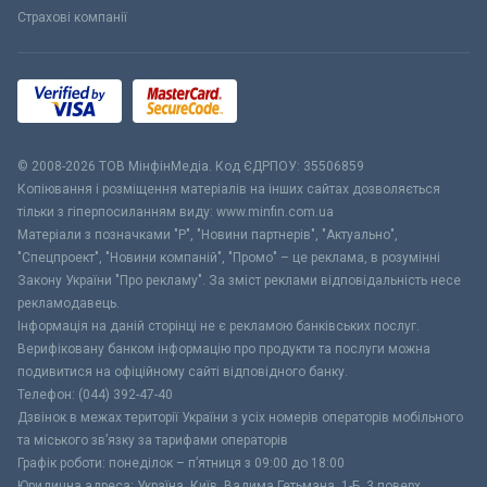
Страхові компанії
© 2008-2026 ТОВ МiнфiнМедiа. Код ЄДРПОУ: 35506859
Копіювання і розміщення матеріалів на інших сайтах дозволяється
тільки з гіперпосиланням виду: www.minfin.com.ua
Матеріали з позначками "Р", "Новини партнерів", "Актуально",
"Спецпроект", "Новини компаній", "Промо" – це реклама, в розумінні
Закону України "Про рекламу". За зміст реклами відповідальність несе
рекламодавець.
Інформація на даній сторінці не є рекламою банківських послуг.
Верифіковану банком інформацію про продукти та послуги можна
подивитися на офіційному сайті відповідного банку.
Телефон: (044) 392-47-40
Дзвінок в межах території України з усіх номерів операторів мобільного
та міського зв’язку за тарифами операторів
Графік роботи: понеділок – п’ятниця з 09:00 до 18:00
Юридична адреса: Україна, Київ, Вадима Гетьмана, 1-Б, 3 поверх