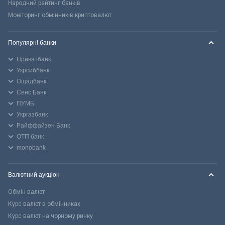
Народний рейтинг банків
Моніторинг обмінників криптовалют
Популярні банки
Приватбанк
Укрсиббанк
Ощадбанк
Сенс Банк
ПУМБ
Укргазбанк
Райффайзен Банк
ОТП банк
monobank
Валютний аукціон
Обмін валют
Курс валют в обмінниках
Курс валют на чорному ринку