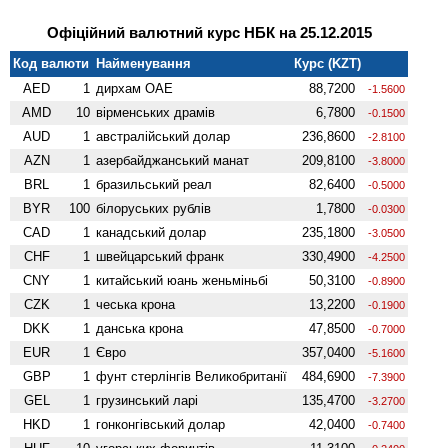
Офіційний валютний курс НБК на 25.12.2015
Код валюти
Найменування
Курс (KZT)
AED
1
дирхам ОАЕ
88,7200
-1.5600
AMD
10
вiрменських драмів
6,7800
-0.1500
AUD
1
австралійський долар
236,8600
-2.8100
AZN
1
азербайджанський манат
209,8100
-3.8000
BRL
1
бразильський реал
82,6400
-0.5000
BYR
100
білоруських рублів
1,7800
-0.0300
CAD
1
канадський долар
235,1800
-3.0500
CHF
1
швейцарський франк
330,4900
-4.2500
CNY
1
китайський юань женьмiньбi
50,3100
-0.8900
CZK
1
чеська крона
13,2200
-0.1900
DKK
1
данська крона
47,8500
-0.7000
EUR
1
Євро
357,0400
-5.1600
GBP
1
фунт стерлінгів Велико­британії
484,6900
-7.3900
GEL
1
грузинський ларі
135,4700
-3.2700
HKD
1
гонконгівський долар
42,0400
-0.7400