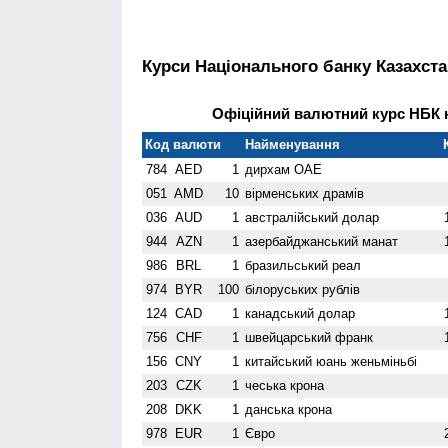
Курси Національного банку Казахста
Офіційний валютний курс НБК н
Код валюти
Найменування
784
AED
1
дирхам ОАЕ
051
AMD
10
вiрменських драмів
036
AUD
1
австралійський долар
944
AZN
1
азербайджанський манат
986
BRL
1
бразильський реал
974
BYR
100
білоруських рублів
124
CAD
1
канадський долар
756
CHF
1
швейцарський франк
156
CNY
1
китайський юань женьмiньбi
203
CZK
1
чеська крона
208
DKK
1
данська крона
978
EUR
1
Євро