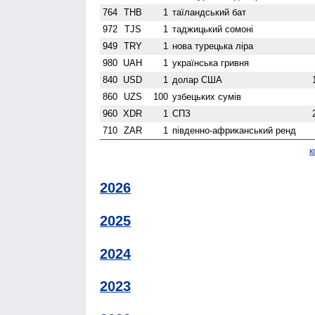
764
THB
1
таїландський бат
972
TJS
1
таджицький сомоні
949
TRY
1
нова турецька ліра
980
UAH
1
українська гривня
840
USD
1
долар США
860
UZS
100
узбецьких сумів
960
XDR
1
СПЗ
710
ZAR
1
південно-африканський ренд
к
2026
2025
2024
2023