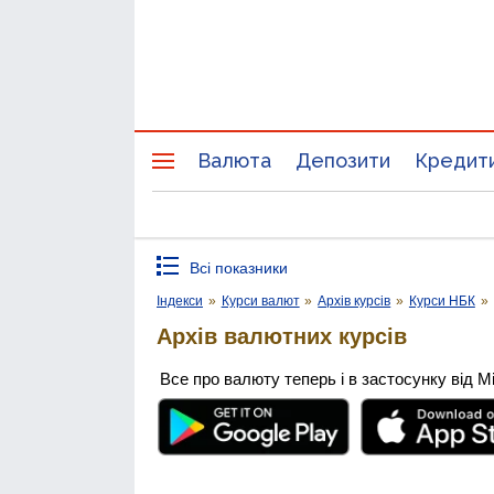
Валюта
Депозити
Кредит
Всі показники
Індекси
»
Курси валют
»
Архів курсів
»
Курси НБК
»
Архів валютних курсів
Все про валюту теперь і в застосунку від М