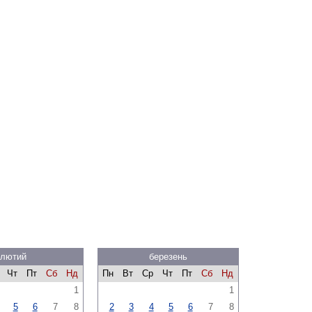
лютий
березень
Чт
Пт
Сб
Нд
Пн
Вт
Ср
Чт
Пт
Сб
Нд
1
1
5
6
7
8
2
3
4
5
6
7
8