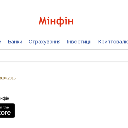
и
Банки
Страхування
Інвестиції
Криптовал
9.04.2015
інфін