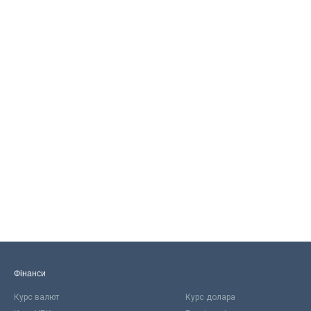
Фінанси
Курс валют
Курс долара