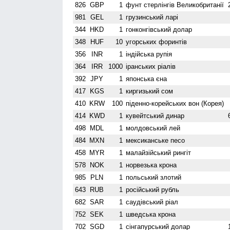
826
GBP
1
фунт стерлінгів Велико­британії
981
GEL
1
грузинський ларі
344
HKD
1
гонконгівський долар
348
HUF
10
угорських форинтів
356
INR
1
індійська рупія
364
IRR
1000
іранських ріалів
392
JPY
1
японська єна
417
KGS
1
киргизький сом
410
KRW
100
піденно-корейських вон (Корея)
414
KWD
1
кувейтський динар
498
MDL
1
молдовський лей
484
MXN
1
мексиканське песо
458
MYR
1
малайзійський рингіт
578
NOK
1
норвезька крона
985
PLN
1
польський злотий
643
RUB
1
російський рубль
682
SAR
1
саудівський ріал
752
SEK
1
шведська крона
702
SGD
1
сінгапурський долар