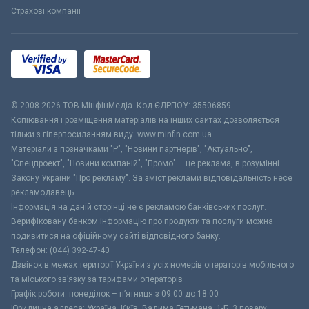
Страхові компанії
© 2008-2026 ТОВ МiнфiнМедiа. Код ЄДРПОУ: 35506859
Копіювання і розміщення матеріалів на інших сайтах дозволяється
тільки з гіперпосиланням виду: www.minfin.com.ua
Матеріали з позначками "Р", "Новини партнерів", "Актуально",
"Спецпроект", "Новини компаній", "Промо" – це реклама, в розумінні
Закону України "Про рекламу". За зміст реклами відповідальність несе
рекламодавець.
Інформація на даній сторінці не є рекламою банківських послуг.
Верифіковану банком інформацію про продукти та послуги можна
подивитися на офіційному сайті відповідного банку.
Телефон: (044) 392-47-40
Дзвінок в межах території України з усіх номерів операторів мобільного
та міського зв’язку за тарифами операторів
Графік роботи: понеділок – п’ятниця з 09:00 до 18:00
Юридична адреса: Україна, Київ, Вадима Гетьмана, 1-Б, 3 поверх