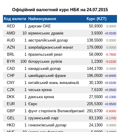
Офіційний валютний курс НБК на 24.07.2015
Код валюти
Найменування
Курс (KZT)
AED
1
дирхам ОАЕ
50,9300
0.0000
AMD
10
вiрменських драмів
3,9300
+0.0100
AUD
1
австралійський долар
138,5500
0.0000
AZN
1
азербайджанський манат
179,0800
0.0000
BRL
1
бразильський реал
58,0900
-0.7600
BYR
100
білоруських рублів
1,2300
-0.0100
CAD
1
канадський долар
144,1700
0.0000
CHF
1
швейцарський франк
196,0500
+0.8400
CNY
1
китайський юань женьмiньбi
30,1300
+0.0100
CZK
1
чеська крона
7,6100
+0.0500
DKK
1
данська крона
27,5500
+0.1300
EUR
1
Євро
205,5300
+0.9500
GBP
1
фунт стерлінгів Велико­британії
291,6700
-0.6000
GEL
1
грузинський ларі
83,1300
-0.1700
HKD
1
гонконгівський долар
24,1300
0.0000