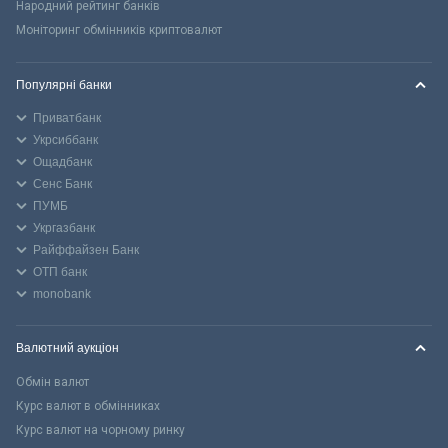
Народний рейтинг банків
Моніторинг обмінників криптовалют
Популярні банки
Приватбанк
Укрсиббанк
Ощадбанк
Сенс Банк
ПУМБ
Укргазбанк
Райффайзен Банк
ОТП банк
monobank
Валютний аукціон
Обмін валют
Курс валют в обмінниках
Курс валют на чорному ринку