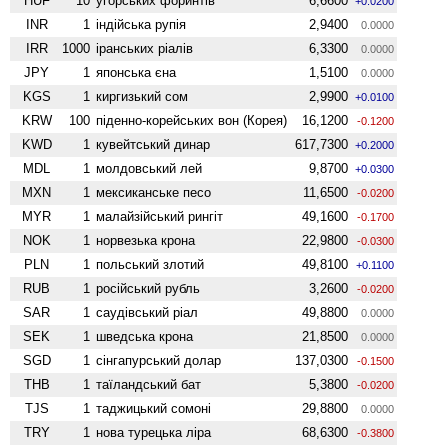
HUF
10
угорських форинтів
6,6600
+0.0200
INR
1
індійська рупія
2,9400
0.0000
IRR
1000
іранських ріалів
6,3300
0.0000
JPY
1
японська єна
1,5100
0.0000
KGS
1
киргизький сом
2,9900
+0.0100
KRW
100
піденно-корейських вон (Корея)
16,1200
-0.1200
KWD
1
кувейтський динар
617,7300
+0.2000
MDL
1
молдовський лей
9,8700
+0.0300
MXN
1
мексиканське песо
11,6500
-0.0200
MYR
1
малайзійський рингіт
49,1600
-0.1700
NOK
1
норвезька крона
22,9800
-0.0300
PLN
1
польський злотий
49,8100
+0.1100
RUB
1
російський рубль
3,2600
-0.0200
SAR
1
саудівський ріал
49,8800
0.0000
SEK
1
шведська крона
21,8500
0.0000
SGD
1
сінгапурський долар
137,0300
-0.1500
THB
1
таїландський бат
5,3800
-0.0200
TJS
1
таджицький сомоні
29,8800
0.0000
TRY
1
нова турецька ліра
68,6300
-0.3800