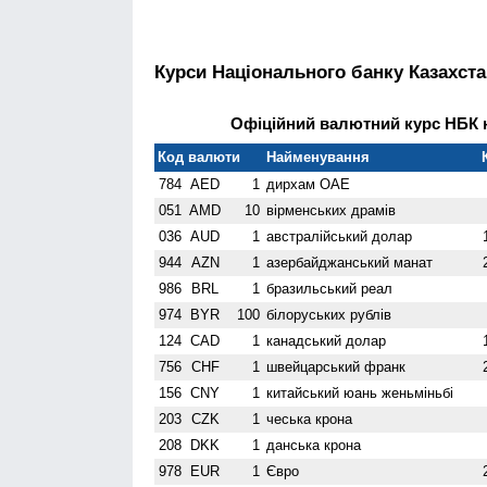
Курси Національного банку Казахста
Офіційний валютний курс НБК н
Код валюти
Найменування
784
AED
1
дирхам ОАЕ
051
AMD
10
вiрменських драмів
036
AUD
1
австралійський долар
944
AZN
1
азербайджанський манат
986
BRL
1
бразильський реал
974
BYR
100
білоруських рублів
124
CAD
1
канадський долар
756
CHF
1
швейцарський франк
156
CNY
1
китайський юань женьмiньбi
203
CZK
1
чеська крона
208
DKK
1
данська крона
978
EUR
1
Євро