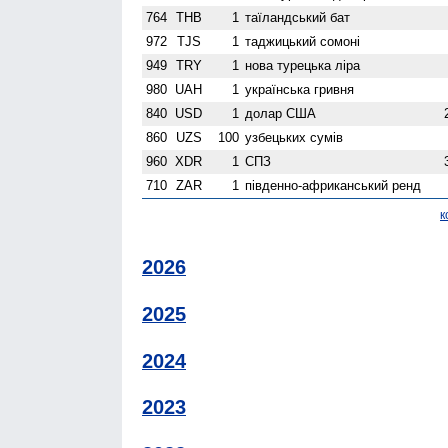
764
THB
1
таїландський бат
972
TJS
1
таджицький сомоні
949
TRY
1
нова турецька ліра
980
UAH
1
українська гривня
840
USD
1
долар США
860
UZS
100
узбецьких сумів
960
XDR
1
СПЗ
710
ZAR
1
південно-африканський ренд
к
2026
2025
2024
2023