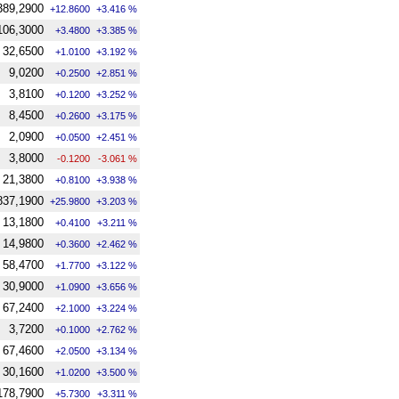
389,2900
+12.8600
+3.416 %
106,3000
+3.4800
+3.385 %
32,6500
+1.0100
+3.192 %
9,0200
+0.2500
+2.851 %
3,8100
+0.1200
+3.252 %
8,4500
+0.2600
+3.175 %
2,0900
+0.0500
+2.451 %
3,8000
-0.1200
-3.061 %
21,3800
+0.8100
+3.938 %
837,1900
+25.9800
+3.203 %
13,1800
+0.4100
+3.211 %
14,9800
+0.3600
+2.462 %
58,4700
+1.7700
+3.122 %
30,9000
+1.0900
+3.656 %
67,2400
+2.1000
+3.224 %
3,7200
+0.1000
+2.762 %
67,4600
+2.0500
+3.134 %
30,1600
+1.0200
+3.500 %
178,7900
+5.7300
+3.311 %