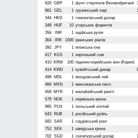
826
GBP
1
фунт стерлінгів Велико­британії
981
GEL
1
грузинський ларі
344
HKD
1
гонконгівський долар
348
HUF
10
угорських форинтів
356
INR
1
індійська рупія
364
IRR
1000
іранських ріалів
392
JPY
1
японська єна
417
KGS
1
киргизький сом
410
KRW
100
піденно-корейських вон (Корея)
414
KWD
1
кувейтський динар
498
MDL
1
молдовський лей
484
MXN
1
мексиканське песо
458
MYR
1
малайзійський рингіт
578
NOK
1
норвезька крона
985
PLN
1
польський злотий
643
RUB
1
російський рубль
682
SAR
1
саудівський ріал
752
SEK
1
шведська крона
702
SGD
1
сінгапурський долар