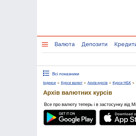
Валюта
Депозити
Кредит
Всі показники
Індекси
»
Курси валют
»
Архів курсів
»
Курси НБК
»
Архів валютних курсів
Все про валюту теперь і в застосунку від М