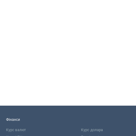
Фінанси
Курс валют
Курс долара