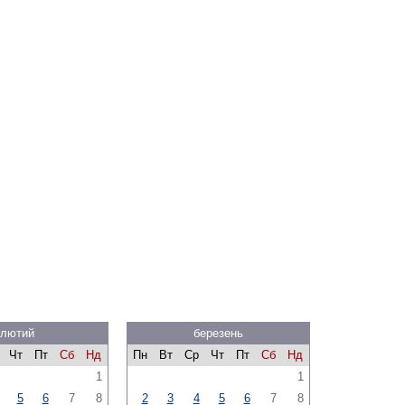
лютий
березень
Чт
Пт
Сб
Нд
Пн
Вт
Ср
Чт
Пт
Сб
Нд
1
1
5
6
7
8
2
3
4
5
6
7
8