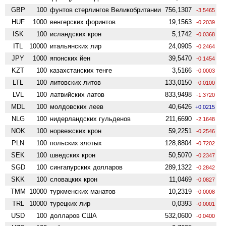
GBP
100
фунтов стерлингов Велико­британии
756,1307
-3.5465
HUF
1000
венгерских форинтов
19,1563
-0.2039
ISK
100
исландских крон
5,1742
-0.0368
ITL
10000
итальянских лир
24,0905
-0.2464
JPY
1000
японских йен
39,5470
-0.1454
KZT
100
казахстанских тенге
3,5166
-0.0003
LTL
100
литовских литов
133,0150
-0.0100
LVL
100
латвийских латов
833,9498
-1.3720
MDL
100
молдовских леев
40,6426
+0.0215
NLG
100
нидерландских гульденов
211,6690
-2.1648
NOK
100
норвежских крон
59,2251
-0.2546
PLN
100
польских злотых
128,8804
-0.7202
SEK
100
шведских крон
50,5070
-0.2347
SGD
100
сингапурских долларов
289,1322
-0.2842
SKK
100
словацких крон
11,0469
-0.0827
TMM
10000
туркменских манатов
10,2319
-0.0008
TRL
10000
турецких лир
0,0393
-0.0001
USD
100
долларов США
532,0600
-0.0400