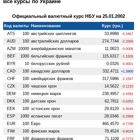
Все курсы по Украине
Официальный валютный курс НБУ на 25.01.2002
Код валюты
Наименование
Курс (грн.)
ATS
100
австрийских шиллингов
33,8988
-0.3467
AUD
100
австралийских долларов
274,7744
-2.2066
AZM
10000
азербайджанских манатов
11,0823
-0.0008
BEF
1000
бельгийских франков
115,6317
-1.1826
BYR
10
белорусских рублей
0,0326
-0.0001
CAD
100
канадских долларов
332,4711
+1.3900
CHF
100
швейцарских франков
317,5986
-2.1597
CZK
100
чешских крон
14,5622
-0.1210
DEM
100
немецких марок
238,4957
-2.4392
DKK
100
датских крон
62,7811
-0.6352
EEK
100
эстонских крон
29,8120
-0.3049
ESP
1000
испанских песет
28,0346
-0.2868
EUR
100
Евро
466,4570
-4.7708
FIM
100
финских марок
78,4524
-0.8024
FRF
100
французских франков
71,1109
-0.7273