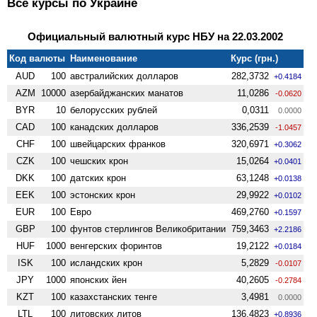
Все курсы по Украине
Официальный валютный курс НБУ на 22.03.2002
Код валюты
Наименование
Курс (грн.)
AUD
100
австралийских долларов
282,3732
+0.4184
AZM
10000
азербайджанских манатов
11,0286
-0.0620
BYR
10
белорусских рублей
0,0311
0.0000
CAD
100
канадских долларов
336,2539
-1.0457
CHF
100
швейцарских франков
320,6971
+0.3062
CZK
100
чешских крон
15,0264
+0.0401
DKK
100
датских крон
63,1248
+0.0138
EEK
100
эстонских крон
29,9922
+0.0102
EUR
100
Евро
469,2760
+0.1597
GBP
100
фунтов стерлингов Велико­британии
759,3463
+2.2186
HUF
1000
венгерских форинтов
19,2122
+0.0184
ISK
100
исландских крон
5,2829
-0.0107
JPY
1000
японских йен
40,2605
-0.2784
KZT
100
казахстанских тенге
3,4981
0.0000
LTL
100
литовских литов
136,4823
+0.8936