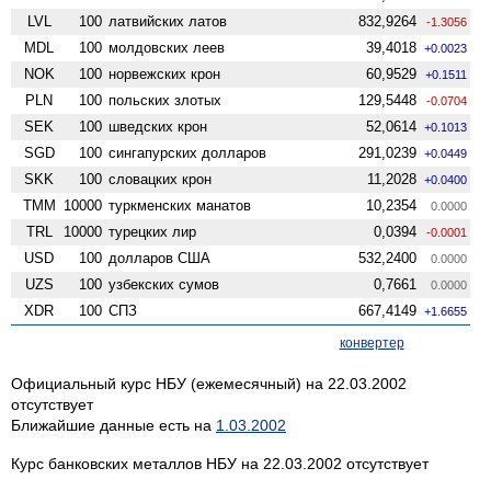
LVL
100
латвийских латов
832,9264
-1.3056
MDL
100
молдовских леев
39,4018
+0.0023
NOK
100
норвежских крон
60,9529
+0.1511
PLN
100
польских злотых
129,5448
-0.0704
SEK
100
шведских крон
52,0614
+0.1013
SGD
100
сингапурских долларов
291,0239
+0.0449
SKK
100
словацких крон
11,2028
+0.0400
TMM
10000
туркменских манатов
10,2354
0.0000
TRL
10000
турецких лир
0,0394
-0.0001
USD
100
долларов США
532,2400
0.0000
UZS
100
узбекских сумов
0,7661
0.0000
XDR
100
СПЗ
667,4149
+1.6655
конвертер
Официальный курс НБУ (ежемесячный) на 22.03.2002
отсутствует
Ближайшие данные есть на
1.03.2002
Курс банковских металлов НБУ на 22.03.2002 отсутствует