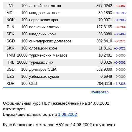
LVL
100
латвийских латов
877,9242
-1.4487
MDL
100
молдовских леев
39,1893
+0.0196
NOK
100
норвежских крон
70,0971
+0.2905
PLN
100
польских злотых
127,3165
-0.0264
SEK
100
шведских крон
56,3980
+0.2489
SGD
100
сингапурских долларов
302,8410
-0.3271
SKK
100
словацких крон
11,8161
+0.0021
TMM
10000
туркменских манатов
10,2481
0.0000
TRL
10000
турецких лир
0,0326
+0.0001
USD
100
долларов США
532,9000
0.0000
UZS
100
узбекских сумов
0,6948
0.0000
XDR
100
СПЗ
704,1118
+1.7335
конвертер
Официальный курс НБУ (ежемесячный) на 14.08.2002
отсутствует
Ближайшие данные есть на
1.08.2002
Курс банковских металлов НБУ на 14.08.2002 отсутствует