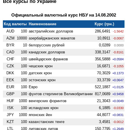
Все курсы по Украине
Официальный валютный курс НБУ на 14.08.2002
Код валюты
Наименование
Курс (грн.)
AUD
100
австралийских долларов
286,6491
-1.5642
AZM
10000
азербайджанских манатов
10,8911
-0.0067
BYR
10
белорусских рублей
0,0289
0.0000
CAD
100
канадских долларов
338,3147
-0.8161
CHF
100
швейцарских франков
356,5888
+0.0584
CZK
100
чешских крон
16,6871
-0.1055
DKK
100
датских крон
70,3029
+0.1373
EEK
100
эстонских крон
33,3739
+0.0647
EUR
100
Евро
522,1887
+1.0125
GBP
100
фунтов стерлингов Велико­британии
817,0689
+0.9458
HUF
1000
венгерских форинтов
21,3043
+0.0049
ISK
100
исландских крон
6,1885
-0.0330
JPY
1000
японских йен
44,8077
+0.0831
KZT
100
казахстанских тенге
3,4581
-0.0012
LTL
100
литовских литов
150,7795
+1.2649