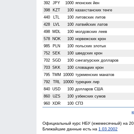
392
JPY
1000
японских йен
398
KZT
100
казахстанских тенге
440
LTL
100
литовских литов
428
LVL
100
латвийских латов
498
MDL
100
молдовских леев
578
NOK
100
норвежских крон
985
PLN
100
польских злотых
752
SEK
100
шведских крон
702
SGD
100
сингапурских долларов
703
SKK
100
словацких крон
795
TMM
10000
туркменских манатов
792
TRL
10000
турецких лир
840
USD
100
долларов США
860
UZS
100
узбекских сумов
960
XDR
100
СПЗ
к
Официальный курс НБУ (ежемесячный) на 20.
Ближайшие данные есть на
1.03.2002