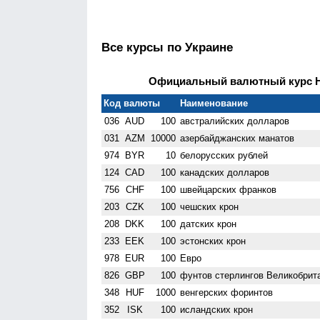
Все курсы по Украине
Официальный валютный курс НБ
Код валюты
Наименование
036
AUD
100
австралийских долларов
031
AZM
10000
азербайджанских манатов
974
BYR
10
белорусских рублей
124
CAD
100
канадских долларов
756
CHF
100
швейцарских франков
203
CZK
100
чешских крон
208
DKK
100
датских крон
233
EEK
100
эстонских крон
978
EUR
100
Евро
826
GBP
100
фунтов стерлингов Велико­брит
348
HUF
1000
венгерских форинтов
352
ISK
100
исландских крон