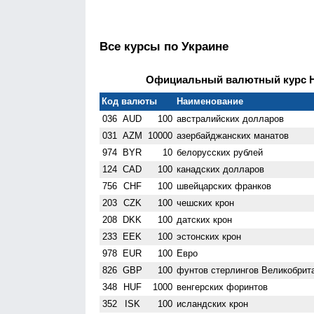
Все курсы по Украине
Официальный валютный курс НБ
Код валюты
Наименование
036
AUD
100
австралийских долларов
031
AZM
10000
азербайджанских манатов
974
BYR
10
белорусских рублей
124
CAD
100
канадских долларов
756
CHF
100
швейцарских франков
203
CZK
100
чешских крон
208
DKK
100
датских крон
233
EEK
100
эстонских крон
978
EUR
100
Евро
826
GBP
100
фунтов стерлингов Велико­брит
348
HUF
1000
венгерских форинтов
352
ISK
100
исландских крон