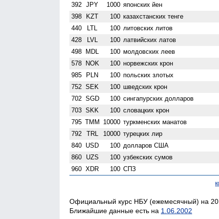
392
JPY
1000
японских йен
398
KZT
100
казахстанских тенге
440
LTL
100
литовских литов
428
LVL
100
латвийских латов
498
MDL
100
молдовских леев
578
NOK
100
норвежских крон
985
PLN
100
польских злотых
752
SEK
100
шведских крон
702
SGD
100
сингапурских долларов
703
SKK
100
словацких крон
795
TMM
10000
туркменских манатов
792
TRL
10000
турецких лир
840
USD
100
долларов США
860
UZS
100
узбекских сумов
960
XDR
100
СПЗ
к
Официальный курс НБУ (ежемесячный) на 20.
Ближайшие данные есть на
1.06.2002