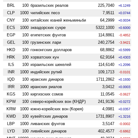
BRL
100
бразильских реалов
225,7040
+6.1249
CLP
1000
чилийских песо
7,9511
+0.0744
CNY
100
китайских юаней женьминьби
64,2999
+0.0034
ECS
1000
эквадорских сукре
5322,1000
+0.6000
EGP
100
египетских фунтов
114,8861
-0.4852
GEL
100
грузинских лари
240,2754
-3.9421
HKD
100
гонконгских долларов
68,8862
+0.5999
HRK
100
хорватских кун
62,9164
+0.4303
ILS
100
израильских шекелей
114,6140
+1.2096
INR
1000
индийских рупий
109,1713
-0.0101
IQD
100
иракских динаров
1711,2862
+0.1930
IRR
1000
иранских риалов
3,0412
+0.0003
KGS
100
киргизских сомов
11,0545
-0.0627
KPW
100
северо-корейских вон (КНДР)
241,9136
+0.0272
KRW
1000
южно-корейских вон (Корея)
4,0981
+0.0357
KWD
100
кувейтских динаров
1731,8907
+1.3216
LBP
1000
ливанских фунтов
3,5147
-0.0002
LYD
100
ливийских динаров
402,4577
-0.6862