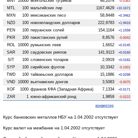
MNT
10000
монгольских тугриков
48,2074
-0.0383
MTL
100
мальтийских лир
1167,4629
+10.1671
MXN
100
мексиканских песо
58,8448
+0.3462
NZD
100
ново­зеландских долларов
222,8783
+1.9410
PEN
100
перуанских солей
154,1164
+1.1558
PKR
100
пакистанских рупий
8,8576
-0.0042
ROL
10000
румынских леев
1,6652
+0.0145
SAR
100
саудовских риялов
141,9113
+0.0160
SIT
100
словенских толаров
2,0919
+0.0182
SYP
100
сирийских фунтов
10,3342
-0.1001
TWD
100
тайваньских долларов
15,1886
+0.0298
VND
10000
вьетнамских донгов
3,5083
-0.0075
XOF
1000
франков КФА (Западная Африка)
7,1334
+0.0171
ZAR
1
южно-африканский рэнд
1,9859
-0.0222
конвертер
Курс банковских металлов НБУ на 1.04.2002 отсутствует
Курс валют на межбанке на 1.04.2002 отсутствует