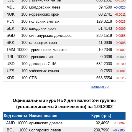
LVL
100
латвийских латов
830,2652
-0.0156
MDL
100
молдовских леев
39,4500
+0.0025
NOK
100
норвежских крон
60,2741
-0.0011
PLN
100
польских злотых
129,3218
-0.0025
SEK
100
шведских крон
51,4143
-0.0009
SGD
100
сингапурских долларов
289,1519
-0.0055
SKK
100
словацких крон
11,0936
-0.0003
TMM
10000
туркменских манатов
10,2346
-0.0002
TRL
10000
турецких лир
0,0396
0.0000
USD
100
долларов США
532,2000
-0.0100
UZS
100
узбекских сумов
0,7653
-0.0001
XDR
100
СПЗ
663,5554
-0.0125
конвертер
Официальный курс НБУ для валют 2-й группы
(устанавливаемый ежемесячно) на 1.04.2002
Код валюты
Наименование
Курс (грн.)
AMD
10000
армянских драмов
92,4698
-1.6894
BGL
1000
болгарских левов
239,7990
+0.2105