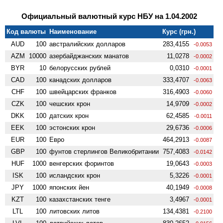
Официальный валютный курс НБУ на 1.04.2002
Код валюты
Наименование
Курс (грн.)
AUD
100
австралийских долларов
283,4155
-0.0053
AZM
10000
азербайджанских манатов
11,0278
-0.0002
BYR
10
белорусских рублей
0,0310
-0.0001
CAD
100
канадских долларов
333,4707
-0.0063
CHF
100
швейцарских франков
316,4903
-0.0060
CZK
100
чешских крон
14,9709
-0.0002
DKK
100
датских крон
62,4585
-0.0011
EEK
100
эстонских крон
29,6736
-0.0006
EUR
100
Евро
464,2913
-0.0087
GBP
100
фунтов стерлингов Велико­британии
757,4083
-0.0142
HUF
1000
венгерских форинтов
19,0643
-0.0003
ISK
100
исландских крон
5,3226
-0.0001
JPY
1000
японских йен
40,1949
-0.0008
KZT
100
казахстанских тенге
3,4967
-0.0001
LTL
100
литовских литов
134,4381
-0.2100