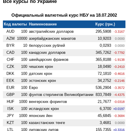
Все курсы по Украине
Официальный валютный курс НБУ на 18.07.2002
Код валюты
Наименование
Курс (грн.)
AUD
100
австралийских долларов
295,5908
-3.3167
AZM
10000
азербайджанских манатов
10,9203
0.0000
BYR
10
белорусских рублей
0,0293
0.0000
CAD
100
канадских долларов
345,7262
-0.7792
CHF
100
швейцарских франков
365,8188
-1.9138
CZK
100
чешских крон
18,0490
-0.2410
DKK
100
датских крон
72,1810
-0.4616
EEK
100
эстонских крон
34,2752
-0.2146
EUR
100
Евро
536,2904
-3.3572
GBP
100
фунтов стерлингов Велико­британии
833,7849
-4.4375
HUF
1000
венгерских форинтов
21,7677
-0.0318
ISK
100
исландских крон
6,3700
+0.0197
JPY
1000
японских йен
45,6845
-0.3684
KZT
100
казахстанских тенге
3,4681
0.0000
LTL
100
литовских литов
155,7355
+0.3316