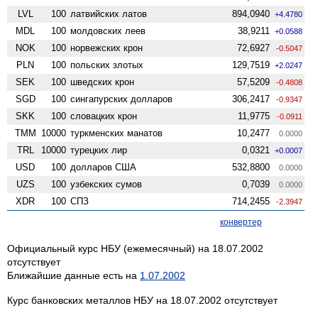
LVL
100
латвийских латов
894,0940
+4.4780
MDL
100
молдовских леев
38,9211
+0.0588
NOK
100
норвежских крон
72,6927
-0.5047
PLN
100
польских злотых
129,7519
+2.0247
SEK
100
шведских крон
57,5209
-0.4808
SGD
100
сингапурских долларов
306,2417
-0.9347
SKK
100
словацких крон
11,9775
-0.0911
TMM
10000
туркменских манатов
10,2477
0.0000
TRL
10000
турецких лир
0,0321
+0.0007
USD
100
долларов США
532,8800
0.0000
UZS
100
узбекских сумов
0,7039
0.0000
XDR
100
СПЗ
714,2455
-2.3947
конвертер
Официальный курс НБУ (ежемесячный) на 18.07.2002
отсутствует
Ближайшие данные есть на
1.07.2002
Курс банковских металлов НБУ на 18.07.2002 отсутствует