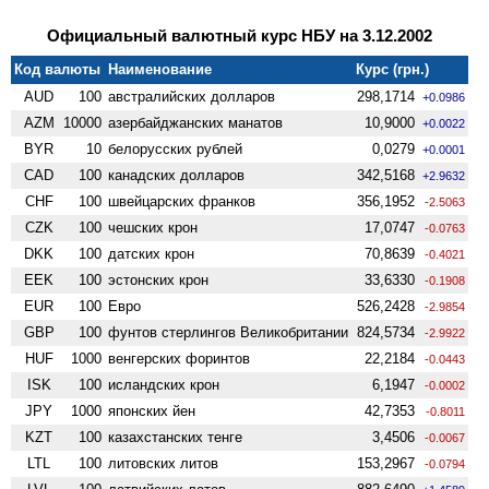
Официальный валютный курс НБУ на 3.12.2002
Код валюты
Наименование
Курс (грн.)
AUD
100
австралийских долларов
298,1714
+0.0986
AZM
10000
азербайджанских манатов
10,9000
+0.0022
BYR
10
белорусских рублей
0,0279
+0.0001
CAD
100
канадских долларов
342,5168
+2.9632
CHF
100
швейцарских франков
356,1952
-2.5063
CZK
100
чешских крон
17,0747
-0.0763
DKK
100
датских крон
70,8639
-0.4021
EEK
100
эстонских крон
33,6330
-0.1908
EUR
100
Евро
526,2428
-2.9854
GBP
100
фунтов стерлингов Велико­британии
824,5734
-2.9922
HUF
1000
венгерских форинтов
22,2184
-0.0443
ISK
100
исландских крон
6,1947
-0.0002
JPY
1000
японских йен
42,7353
-0.8011
KZT
100
казахстанских тенге
3,4506
-0.0067
LTL
100
литовских литов
153,2967
-0.0794