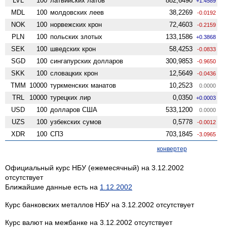
LVL
100
латвийских латов
882,6490
+1.4589
MDL
100
молдовских леев
38,2269
-0.0192
NOK
100
норвежских крон
72,4603
-0.2159
PLN
100
польских злотых
133,1586
+0.3868
SEK
100
шведских крон
58,4253
-0.0833
SGD
100
сингапурских долларов
300,9853
-0.9650
SKK
100
словацких крон
12,5649
-0.0436
TMM
10000
туркменских манатов
10,2523
0.0000
TRL
10000
турецких лир
0,0350
+0.0003
USD
100
долларов США
533,1200
0.0000
UZS
100
узбекских сумов
0,5778
-0.0012
XDR
100
СПЗ
703,1845
-3.0965
конвертер
Официальный курс НБУ (ежемесячный) на 3.12.2002
отсутствует
Ближайшие данные есть на
1.12.2002
Курс банковских металлов НБУ на 3.12.2002 отсутствует
Курс валют на межбанке на 3.12.2002 отсутствует