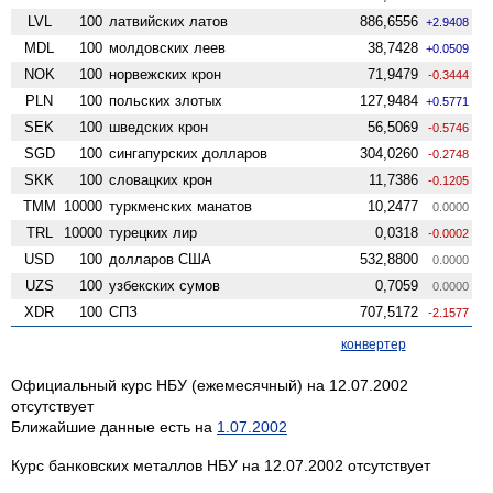
LVL
100
латвийских латов
886,6556
+2.9408
MDL
100
молдовских леев
38,7428
+0.0509
NOK
100
норвежских крон
71,9479
-0.3444
PLN
100
польских злотых
127,9484
+0.5771
SEK
100
шведских крон
56,5069
-0.5746
SGD
100
сингапурских долларов
304,0260
-0.2748
SKK
100
словацких крон
11,7386
-0.1205
TMM
10000
туркменских манатов
10,2477
0.0000
TRL
10000
турецких лир
0,0318
-0.0002
USD
100
долларов США
532,8800
0.0000
UZS
100
узбекских сумов
0,7059
0.0000
XDR
100
СПЗ
707,5172
-2.1577
конвертер
Официальный курс НБУ (ежемесячный) на 12.07.2002
отсутствует
Ближайшие данные есть на
1.07.2002
Курс банковских металлов НБУ на 12.07.2002 отсутствует