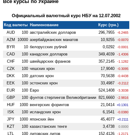
Все курсы по Украине
Официальный валютный курс НБУ на 12.07.2002
Код валюты
Наименование
Курс (грн.)
AUD
100
австралийских долларов
296,7955
-6.2465
AZM
10000
азербайджанских манатов
10,9255
-0.0070
BYR
10
белорусских рублей
0,0292
-0.0001
CAD
100
канадских долларов
349,4039
-1.4306
CHF
100
швейцарских франков
357,2145
-1.1282
CZK
100
чешских крон
17,9040
-0.3095
DKK
100
датских крон
70,5638
-0.4438
EEK
100
эстонских крон
33,4987
-0.2112
EUR
100
Евро
524,1408
-3.3038
GBP
100
фунтов стерлингов Велико­британии
821,6660
-2.9816
HUF
1000
венгерских форинтов
21,0414
+0.1301
ISK
100
исландских крон
6,1541
-0.0380
JPY
1000
японских йен
45,4077
+0.2111
KZT
100
казахстанских тенге
3,4738
0.0000
LTL
100
литовских литов
152,4126
-1.2171