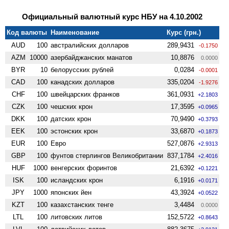
Официальный валютный курс НБУ на 4.10.2002
Код валюты
Наименование
Курс (грн.)
AUD
100
австралийских долларов
289,9431
-0.1750
AZM
10000
азербайджанских манатов
10,8876
0.0000
BYR
10
белорусских рублей
0,0284
-0.0001
CAD
100
канадских долларов
335,0204
-1.9276
CHF
100
швейцарских франков
361,0931
+2.1803
CZK
100
чешских крон
17,3595
+0.0965
DKK
100
датских крон
70,9490
+0.3793
EEK
100
эстонских крон
33,6870
+0.1873
EUR
100
Евро
527,0876
+2.9313
GBP
100
фунтов стерлингов Велико­британии
837,1784
+2.4016
HUF
1000
венгерских форинтов
21,6392
+0.1221
ISK
100
исландских крон
6,1916
+0.0171
JPY
1000
японских йен
43,3924
+0.0522
KZT
100
казахстанских тенге
3,4484
0.0000
LTL
100
литовских литов
152,5722
+0.8643