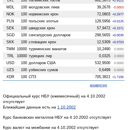
LVL
100
латвийских латов
882,3675
+2.9121
MDL
100
молдовских леев
39,2678
-0.0003
NOK
100
норвежских крон
72,0803
+0.2977
PLN
100
польских злотых
128,5956
+0.0125
SEK
100
шведских крон
57,9472
+0.1571
SGD
100
сингапурских долларов
298,5655
+0.0030
SKK
100
словацких крон
12,5309
+0.0703
TMM
10000
туркменских манатов
10,2490
0.0000
TRL
10000
турецких лир
0,0325
0.0000
USD
100
долларов США
532,9500
0.0000
UZS
100
узбекских сумов
0,6499
0.0000
XDR
100
СПЗ
705,3821
+1.7156
конвертер
Официальный курс НБУ (ежемесячный) на 4.10.2002
отсутствует
Ближайшие данные есть на
1.10.2002
Курс банковских металлов НБУ на 4.10.2002 отсутствует
Курс валют на межбанке на 4.10.2002 отсутствует