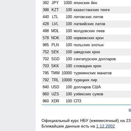
392
JPY
1000
японских йен
398
KZT
100
казахстанских тенге
440
LTL
100
литовских литов
428
LVL
100
латвийских латов
498
MDL
100
молдовских леев
578
NOK
100
норвежских крон
985
PLN
100
польских злотых
752
SEK
100
шведских крон
702
SGD
100
сингапурских долларов
703
SKK
100
словацких крон
795
TMM
10000
туркменских манатов
792
TRL
10000
турецких лир
840
USD
100
долларов США
860
UZS
100
узбекских сумов
960
XDR
100
СПЗ
к
Официальный курс НБУ (ежемесячный) на 23.
Ближайшие данные есть на
1.12.2002