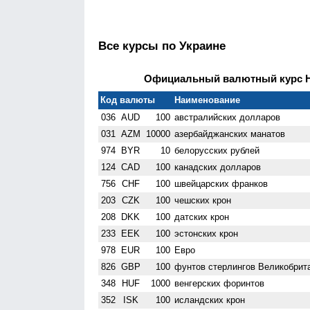
Все курсы по Украине
Официальный валютный курс НБ
Код валюты
Наименование
036
AUD
100
австралийских долларов
031
AZM
10000
азербайджанских манатов
974
BYR
10
белорусских рублей
124
CAD
100
канадских долларов
756
CHF
100
швейцарских франков
203
CZK
100
чешских крон
208
DKK
100
датских крон
233
EEK
100
эстонских крон
978
EUR
100
Евро
826
GBP
100
фунтов стерлингов Велико­брит
348
HUF
1000
венгерских форинтов
352
ISK
100
исландских крон