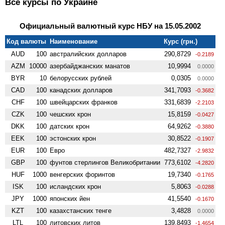
Все курсы по Украине
Официальный валютный курс НБУ на 15.05.2002
Код валюты
Наименование
Курс (грн.)
AUD
100
австралийских долларов
290,8729
-0.2189
AZM
10000
азербайджанских манатов
10,9994
0.0000
BYR
10
белорусских рублей
0,0305
0.0000
CAD
100
канадских долларов
341,7093
-0.3682
CHF
100
швейцарских франков
331,6839
-2.2103
CZK
100
чешских крон
15,8159
-0.0427
DKK
100
датских крон
64,9262
-0.3880
EEK
100
эстонских крон
30,8522
-0.1907
EUR
100
Евро
482,7327
-2.9832
GBP
100
фунтов стерлингов Велико­британии
773,6102
-4.2820
HUF
1000
венгерских форинтов
19,7340
-0.1765
ISK
100
исландских крон
5,8063
-0.0288
JPY
1000
японских йен
41,5540
-0.1670
KZT
100
казахстанских тенге
3,4828
0.0000
LTL
100
литовских литов
139,8493
-1.4654