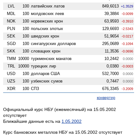
LVL
100
латвийских латов
849,6013
+1.3529
MDL
100
молдовских леев
39,3884
-0.0099
NOK
100
норвежских крон
63,9593
-0.3910
PLN
100
польских злотых
129,6693
-2.5343
SEK
100
шведских крон
51,9654
-0.0217
SGD
100
сингапурских долларов
295,0689
-0.1094
SKK
100
словацких крон
11,3536
-0.0696
TMM
10000
туркменских манатов
10,2442
0.0000
TRL
10000
турецких лир
0,0380
-0.0003
USD
100
долларов США
532,7000
0.0000
UZS
100
узбекских сумов
0,7447
0.0000
XDR
100
СПЗ
676,3345
-3.2009
конвертер
Официальный курс НБУ (ежемесячный) на 15.05.2002
отсутствует
Ближайшие данные есть на
1.05.2002
Курс банковских металлов НБУ на 15.05.2002 отсутствует