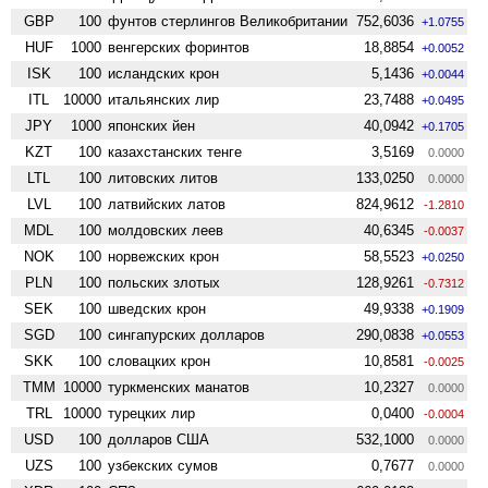
GBP
100
фунтов стерлингов Велико­британии
752,6036
+1.0755
HUF
1000
венгерских форинтов
18,8854
+0.0052
ISK
100
исландских крон
5,1436
+0.0044
ITL
10000
итальянских лир
23,7488
+0.0495
JPY
1000
японских йен
40,0942
+0.1705
KZT
100
казахстанских тенге
3,5169
0.0000
LTL
100
литовских литов
133,0250
0.0000
LVL
100
латвийских латов
824,9612
-1.2810
MDL
100
молдовских леев
40,6345
-0.0037
NOK
100
норвежских крон
58,5523
+0.0250
PLN
100
польских злотых
128,9261
-0.7312
SEK
100
шведских крон
49,9338
+0.1909
SGD
100
сингапурских долларов
290,0838
+0.0553
SKK
100
словацких крон
10,8581
-0.0025
TMM
10000
туркменских манатов
10,2327
0.0000
TRL
10000
турецких лир
0,0400
-0.0004
USD
100
долларов США
532,1000
0.0000
UZS
100
узбекских сумов
0,7677
0.0000