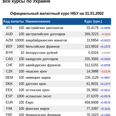
Все курсы по Украине
Официальный валютный курс НБУ на 31.01.2002
Код валюты
Наименование
Курс (грн.)
ATS
100
австрийских шиллингов
33,4179
+0.0696
AUD
100
австралийских долларов
269,3223
-4.3110
AZM
10000
азербайджанских манатов
11,0854
+0.0023
BEF
1000
бельгийских франков
113,9916
+0.2375
BYR
10
белорусских рублей
0,0324
0.0000
CAD
100
канадских долларов
335,3565
+0.3320
CHF
100
швейцарских франков
312,6255
+0.8208
CZK
100
чешских крон
14,3988
-0.0134
DEM
100
немецких марок
235,1129
+0.4897
DKK
100
датских крон
61,9031
+0.1273
EEK
100
эстонских крон
29,3892
+0.0612
ESP
1000
испанских песет
27,6370
+0.0576
EUR
100
Евро
459,8408
+0.9578
FIM
100
финских марок
77,3397
+0.1611
FRF
100
французских франков
70,1023
+0.1460