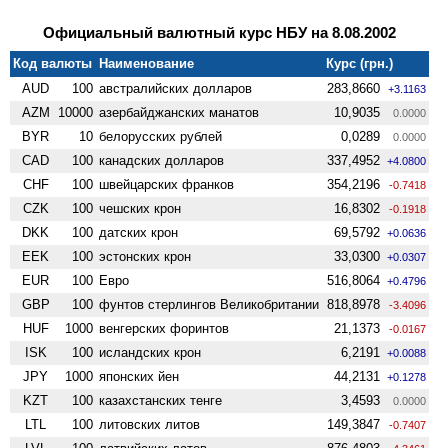
Официальный валютный курс НБУ на 8.08.2002
Код валюты
Наименование
Курс (грн.)
AUD
100
австралийских долларов
283,8660
+3.1163
AZM
10000
азербайджанских манатов
10,9035
0.0000
BYR
10
белорусских рублей
0,0289
0.0000
CAD
100
канадских долларов
337,4952
+4.0800
CHF
100
швейцарских франков
354,2196
-0.7418
CZK
100
чешских крон
16,8302
-0.1918
DKK
100
датских крон
69,5792
+0.0636
EEK
100
эстонских крон
33,0300
+0.0307
EUR
100
Евро
516,8064
+0.4796
GBP
100
фунтов стерлингов Велико­британии
818,8978
-3.4096
HUF
1000
венгерских форинтов
21,1373
-0.0167
ISK
100
исландских крон
6,2191
+0.0088
JPY
1000
японских йен
44,2131
+0.1278
KZT
100
казахстанских тенге
3,4593
0.0000
LTL
100
литовских литов
149,3847
-0.7407