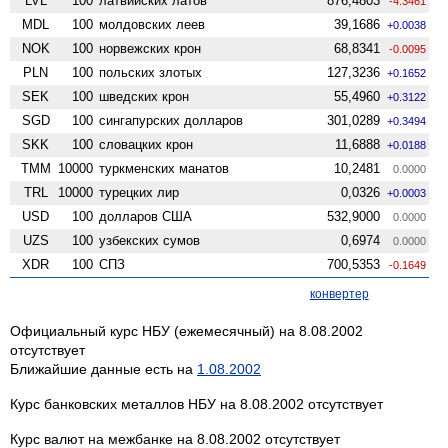
LVL
100
латвийских латов
876,4803
-4.3461
MDL
100
молдовских леев
39,1686
+0.0038
NOK
100
норвежских крон
68,8341
-0.0095
PLN
100
польских злотых
127,3236
+0.1652
SEK
100
шведских крон
55,4960
+0.3122
SGD
100
сингапурских долларов
301,0289
+0.3494
SKK
100
словацких крон
11,6888
+0.0188
TMM
10000
туркменских манатов
10,2481
0.0000
TRL
10000
турецких лир
0,0326
+0.0003
USD
100
долларов США
532,9000
0.0000
UZS
100
узбекских сумов
0,6974
0.0000
XDR
100
СПЗ
700,5353
-0.1649
конвертер
Официальный курс НБУ (ежемесячный) на 8.08.2002
отсутствует
Ближайшие данные есть на
1.08.2002
Курс банковских металлов НБУ на 8.08.2002 отсутствует
Курс валют на межбанке на 8.08.2002 отсутствует