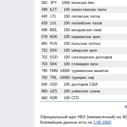
392
JPY
1000
японских йен
398
KZT
100
казахстанских тенге
440
LTL
100
литовских литов
428
LVL
100
латвийских латов
498
MDL
100
молдовских леев
578
NOK
100
норвежских крон
985
PLN
100
польских злотых
752
SEK
100
шведских крон
702
SGD
100
сингапурских долларов
703
SKK
100
словацких крон
795
TMM
10000
туркменских манатов
792
TRL
10000
турецких лир
840
USD
100
долларов США
860
UZS
100
узбекских сумов
960
XDR
100
СПЗ
к
Официальный курс НБУ (ежемесячный) на 30.
Ближайшие данные есть на
1.05.2002