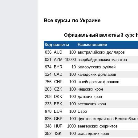
Все курсы по Украине
Официальный валютный курс НБ
Код валюты
Наименование
036
AUD
100
австралийских долларов
031
AZM
10000
азербайджанских манатов
974
BYR
10
белорусских рублей
124
CAD
100
канадских долларов
756
CHF
100
швейцарских франков
203
CZK
100
чешских крон
208
DKK
100
датских крон
233
EEK
100
эстонских крон
978
EUR
100
Евро
826
GBP
100
фунтов стерлингов Велико­брит
348
HUF
1000
венгерских форинтов
352
ISK
100
исландских крон