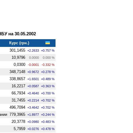
У на 30.05.2002
Курс (грн.)
301,1455
+2.2633
+0.757 %
10,9796
0.0000
0.000 %
0,0300
-0.0001
-0.332 %
348,7148
+0.9672
+0.278 %
338,8657
+1.6501
+0.489 %
16,2217
+0.0587
+0.363 %
66,7934
+0.4640
+0.700 %
31,7455
+0.2214
+0.702 %
496,7094
+3.4642
+0.702 %
ании
779,3965
+1.8977
+0.244 %
20,3778
+0.0980
+0.483 %
5,7959
+0.0276
+0.478 %