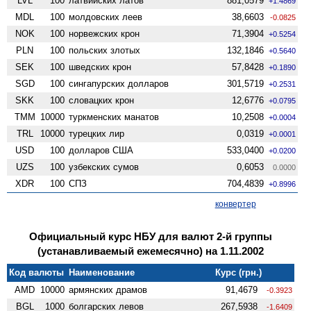
LVL
100
латвийских латов
881,0579
+1.4869
MDL
100
молдовских леев
38,6603
-0.0825
NOK
100
норвежских крон
71,3904
+0.5254
PLN
100
польских злотых
132,1846
+0.5640
SEK
100
шведских крон
57,8428
+0.1890
SGD
100
сингапурских долларов
301,5719
+0.2531
SKK
100
словацких крон
12,6776
+0.0795
TMM
10000
туркменских манатов
10,2508
+0.0004
TRL
10000
турецких лир
0,0319
+0.0001
USD
100
долларов США
533,0400
+0.0200
UZS
100
узбекских сумов
0,6053
0.0000
XDR
100
СПЗ
704,4839
+0.8996
конвертер
Официальный курс НБУ для валют 2-й группы
(устанавливаемый ежемесячно) на 1.11.2002
Код валюты
Наименование
Курс (грн.)
AMD
10000
армянских драмов
91,4679
-0.3923
BGL
1000
болгарских левов
267,5938
-1.6409