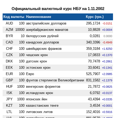
Официальный валютный курс НБУ на 1.11.2002
Код валюты
Наименование
Курс (грн.)
AUD
100
австралийских долларов
295,1724
-0.0151
AZM
10000
азербайджанских манатов
10,8828
+0.0004
BYR
10
белорусских рублей
0,0281
0.0000
CAD
100
канадских долларов
340,3396
-0.4949
CHF
100
швейцарских франков
359,3184
+1.8250
CZK
100
чешских крон
17,0833
+0.1370
DKK
100
датских крон
70,7478
+0.2861
EEK
100
эстонских крон
33,6041
+0.1341
EUR
100
Евро
525,7907
+2.0985
GBP
100
фунтов стерлингов Велико­британии
831,1582
+2.1379
HUF
1000
венгерских форинтов
21,7872
+0.0825
ISK
100
исландских крон
6,0792
+0.0137
JPY
1000
японских йен
43,4394
+0.0335
KZT
100
казахстанских тенге
3,4534
+0.0001
LTL
100
литовских литов
152,4016
+0.5916