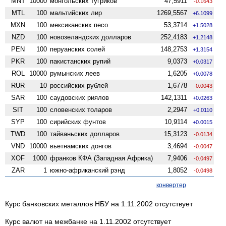
MNT
10000
монгольских тугриков
47,5911
-0.1643
MTL
100
мальтийских лир
1269,5567
+6.1099
MXN
100
мексиканских песо
53,3714
+1.5028
NZD
100
ново­зеландских долларов
252,4183
+1.2148
PEN
100
перуанских солей
148,2753
+1.3154
PKR
100
пакистанских рупий
9,0373
+0.0317
ROL
10000
румынских леев
1,6205
+0.0078
RUR
10
российских рублей
1,6778
-0.0043
SAR
100
саудовских риялов
142,1311
+0.0263
SIT
100
словенских толаров
2,2947
+0.0110
SYP
100
сирийских фунтов
10,9114
+0.0015
TWD
100
тайваньских долларов
15,3123
-0.0134
VND
10000
вьетнамских донгов
3,4694
-0.0047
XOF
1000
франков КФА (Западная Африка)
7,9406
-0.0497
ZAR
1
южно-африканский рэнд
1,8052
-0.0498
конвертер
Курс банковских металлов НБУ на 1.11.2002 отсутствует
Курс валют на межбанке на 1.11.2002 отсутствует