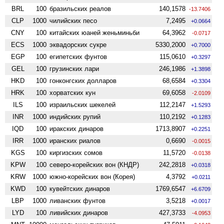
BRL
100
бразильских реалов
140,1578
-13.7406
CLP
1000
чилийских песо
7,2495
+0.0664
CNY
100
китайских юаней женьминьби
64,3962
-0.0717
ECS
1000
эквадорских сукре
5330,2000
+0.7000
EGP
100
египетских фунтов
115,0610
+0.3297
GEL
100
грузинских лари
246,1986
+1.3898
HKD
100
гонконгских долларов
68,6584
+0.3304
HRK
100
хорватских кун
69,6058
-2.0109
ILS
100
израильских шекелей
112,2147
+1.5293
INR
1000
индийских рупий
110,2192
+0.1283
IQD
100
иракских динаров
1713,8907
+0.2251
IRR
1000
иранских риалов
0,6690
-0.0015
KGS
100
киргизских сомов
11,5720
-0.0138
KPW
100
северо-корейских вон (КНДР)
242,2818
+0.0318
KRW
1000
южно-корейских вон (Корея)
4,3792
+0.0211
KWD
100
кувейтских динаров
1769,6547
+6.6709
LBP
1000
ливанских фунтов
3,5218
+0.0017
LYD
100
ливийских динаров
427,3733
-4.0953