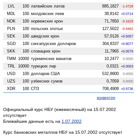
LVL
100
латвийских латов
885,1827
-1.4729
MDL
100
молдовских леев
38,8142
+0.0714
NOK
100
норвежских крон
71,7850
-0.1629
PLN
100
польских злотых
127,5022
-0.4462
SEK
100
шведских крон
57,0126
+0.5057
SGD
100
сингапурских долларов
304,8337
+0.8077
SKK
100
словацких крон
11,7965
+0.0579
TMM
10000
туркменских манатов
10,2477
0.0000
TRL
10000
турецких лир
0,0321
+0.0003
USD
100
долларов США
532,8800
0.0000
UZS
100
узбекских сумов
0,7059
0.0000
XDR
100
СПЗ
708,4908
+0.9736
конвертер
Официальный курс НБУ (ежемесячный) на 15.07.2002
отсутствует
Ближайшие данные есть на
1.07.2002
Курс банковских металлов НБУ на 15.07.2002 отсутствует