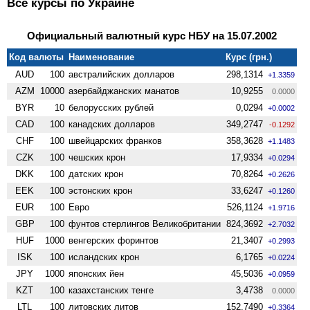
Все курсы по Украине
Официальный валютный курс НБУ на 15.07.2002
Код валюты
Наименование
Курс (грн.)
AUD
100
австралийских долларов
298,1314
+1.3359
AZM
10000
азербайджанских манатов
10,9255
0.0000
BYR
10
белорусских рублей
0,0294
+0.0002
CAD
100
канадских долларов
349,2747
-0.1292
CHF
100
швейцарских франков
358,3628
+1.1483
CZK
100
чешских крон
17,9334
+0.0294
DKK
100
датских крон
70,8264
+0.2626
EEK
100
эстонских крон
33,6247
+0.1260
EUR
100
Евро
526,1124
+1.9716
GBP
100
фунтов стерлингов Велико­британии
824,3692
+2.7032
HUF
1000
венгерских форинтов
21,3407
+0.2993
ISK
100
исландских крон
6,1765
+0.0224
JPY
1000
японских йен
45,5036
+0.0959
KZT
100
казахстанских тенге
3,4738
0.0000
LTL
100
литовских литов
152,7490
+0.3364