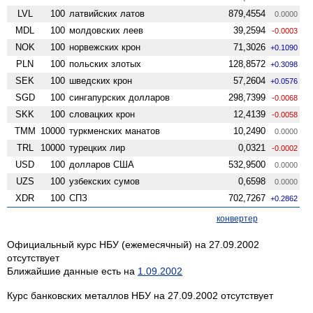
LVL
100
латвийских латов
879,4554
0.0000
MDL
100
молдовских леев
39,2594
-0.0003
NOK
100
норвежских крон
71,3026
+0.1090
PLN
100
польских злотых
128,8572
+0.3098
SEK
100
шведских крон
57,2604
+0.0576
SGD
100
сингапурских долларов
298,7399
-0.0068
SKK
100
словацких крон
12,4139
-0.0058
TMM
10000
туркменских манатов
10,2490
0.0000
TRL
10000
турецких лир
0,0321
-0.0002
USD
100
долларов США
532,9500
0.0000
UZS
100
узбекских сумов
0,6598
0.0000
XDR
100
СПЗ
702,7267
+0.2862
конвертер
Официальный курс НБУ (ежемесячный) на 27.09.2002
отсутствует
Ближайшие данные есть на
1.09.2002
Курс банковских металлов НБУ на 27.09.2002 отсутствует