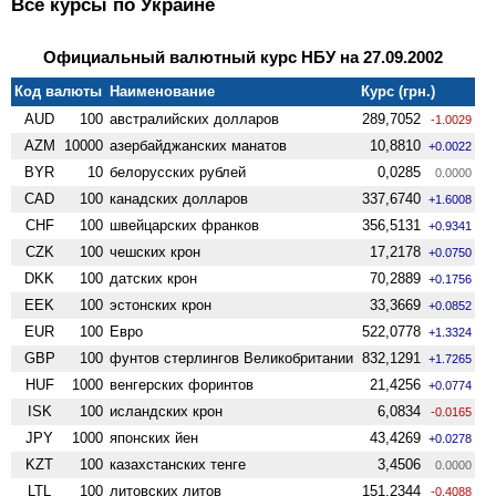
Все курсы по Украине
Официальный валютный курс НБУ на 27.09.2002
Код валюты
Наименование
Курс (грн.)
AUD
100
австралийских долларов
289,7052
-1.0029
AZM
10000
азербайджанских манатов
10,8810
+0.0022
BYR
10
белорусских рублей
0,0285
0.0000
CAD
100
канадских долларов
337,6740
+1.6008
CHF
100
швейцарских франков
356,5131
+0.9341
CZK
100
чешских крон
17,2178
+0.0750
DKK
100
датских крон
70,2889
+0.1756
EEK
100
эстонских крон
33,3669
+0.0852
EUR
100
Евро
522,0778
+1.3324
GBP
100
фунтов стерлингов Велико­британии
832,1291
+1.7265
HUF
1000
венгерских форинтов
21,4256
+0.0774
ISK
100
исландских крон
6,0834
-0.0165
JPY
1000
японских йен
43,4269
+0.0278
KZT
100
казахстанских тенге
3,4506
0.0000
LTL
100
литовских литов
151,2344
-0.4088