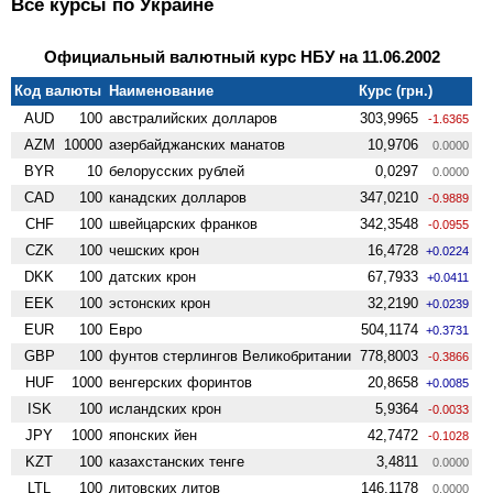
Все курсы по Украине
Официальный валютный курс НБУ на 11.06.2002
Код валюты
Наименование
Курс (грн.)
AUD
100
австралийских долларов
303,9965
-1.6365
AZM
10000
азербайджанских манатов
10,9706
0.0000
BYR
10
белорусских рублей
0,0297
0.0000
CAD
100
канадских долларов
347,0210
-0.9889
CHF
100
швейцарских франков
342,3548
-0.0955
CZK
100
чешских крон
16,4728
+0.0224
DKK
100
датских крон
67,7933
+0.0411
EEK
100
эстонских крон
32,2190
+0.0239
EUR
100
Евро
504,1174
+0.3731
GBP
100
фунтов стерлингов Велико­британии
778,8003
-0.3866
HUF
1000
венгерских форинтов
20,8658
+0.0085
ISK
100
исландских крон
5,9364
-0.0033
JPY
1000
японских йен
42,7472
-0.1028
KZT
100
казахстанских тенге
3,4811
0.0000
LTL
100
литовских литов
146,1178
0.0000