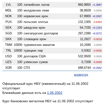
LVL
100
латвийских латов
860,9855
+1.3887
MDL
100
молдовских леев
38,8929
0.0000
NOK
100
норвежских крон
67,8900
+0.2097
PLN
100
польских злотых
132,1305
-0.6364
SEK
100
шведских крон
54,7335
+0.1253
SGD
100
сингапурских долларов
297,2390
+0.0272
SKK
100
словацких крон
11,2927
-0.0018
TMM
10000
туркменских манатов
10,2490
0.0000
TRL
10000
турецких лир
0,0362
-0.0005
USD
100
долларов США
532,9500
0.0000
UZS
100
узбекских сумов
0,7208
-0.0058
XDR
100
СПЗ
688,6744
+0.2562
конвертер
Официальный курс НБУ (ежемесячный) на 11.06.2002
отсутствует
Ближайшие данные есть на
1.06.2002
Курс банковских металлов НБУ на 11.06.2002 отсутствует