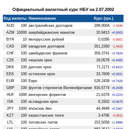
Официальный валютный курс НБУ на 2.07.2002
Код валюты
Наименование
Курс (грн.)
AUD
100
австралийских долларов
299,0004
-1.3446
AZM
10000
азербайджанских манатов
10,9413
+0.0003
BYR
10
белорусских рублей
0,0295
-0.0001
CAD
100
канадских долларов
351,2260
-1.4426
CHF
100
швейцарских франков
359,3741
+3.7829
CZK
100
чешских крон
18,0578
+0.4493
DKK
100
датских крон
71,1171
+0.6413
EEK
100
эстонских крон
33,7609
+0.3031
EUR
100
Евро
528,2439
+4.7426
GBP
100
фунтов стерлингов Велико­британии
816,5774
+6.2039
HUF
1000
венгерских форинтов
21,6378
+0.2223
ISK
100
исландских крон
6,1502
+0.0679
JPY
1000
японских йен
44,4949
+0.1567
KZT
100
казахстанских тенге
3,4795
-0.0011
LTL
100
литовских литов
153,5058
+1.5886