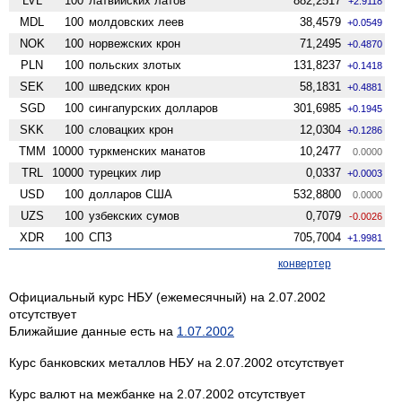
LVL
100
латвийских латов
882,2517
+2.9118
MDL
100
молдовских леев
38,4579
+0.0549
NOK
100
норвежских крон
71,2495
+0.4870
PLN
100
польских злотых
131,8237
+0.1418
SEK
100
шведских крон
58,1831
+0.4881
SGD
100
сингапурских долларов
301,6985
+0.1945
SKK
100
словацких крон
12,0304
+0.1286
TMM
10000
туркменских манатов
10,2477
0.0000
TRL
10000
турецких лир
0,0337
+0.0003
USD
100
долларов США
532,8800
0.0000
UZS
100
узбекских сумов
0,7079
-0.0026
XDR
100
СПЗ
705,7004
+1.9981
конвертер
Официальный курс НБУ (ежемесячный) на 2.07.2002
отсутствует
Ближайшие данные есть на
1.07.2002
Курс банковских металлов НБУ на 2.07.2002 отсутствует
Курс валют на межбанке на 2.07.2002 отсутствует