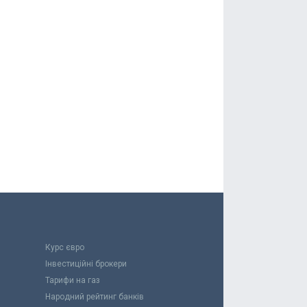
Курс євро
Інвестиційні брокери
Тарифи на газ
Народний рейтинг банків