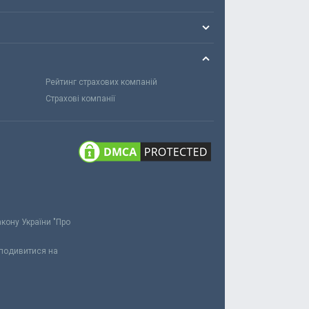
Рейтинг страхових компаній
Страхові компанії
акону України "Про
 подивитися на