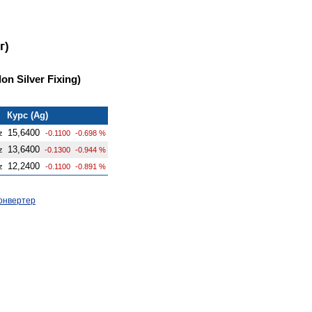
г)
n Silver Fixing)
Курс (Ag)
15,6400
z
-0.1100
-0.698 %
13,6400
z
-0.1300
-0.944 %
12,2400
z
-0.1100
-0.891 %
онвертер