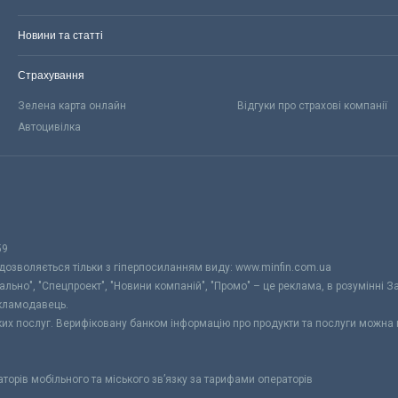
Новини та статті
Страхування
Зелена карта онлайн
Відгуки про страхові компанії
Автоцивілка
59
 дозволяється тільки з гіперпосиланням виду: www.minfin.com.ua
уально", "Спецпроект", "Новини компаній", "Промо" – це реклама, в розумінні З
екламодавець.
ьких послуг. Верифіковану банком інформацію про продукти та послуги можна
раторів мобільного та міського зв’язку за тарифами операторів