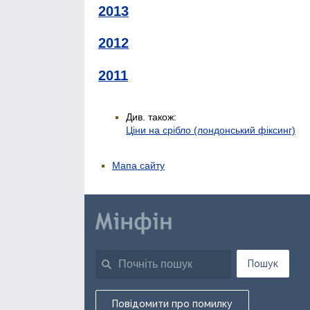
2013
2012
2011
Див. також:
Ціни на срібло (лондонський фіксинг)
Мапа сайту
Пошук
Повідомити про помилку