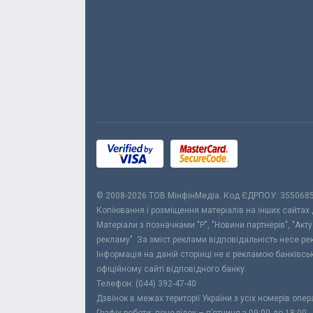
© 2008-2026 ТОВ МiнфiнМедiа. Код ЄДРПОУ: 355068
Копіювання і розміщення матеріалів на інших сайтах
Матеріали з позначками "Р", "Новини партнерів", "Акт
рекламу". За зміст реклами відповідальність несе р
Інформація на даній сторінці не є рекламою банківс
офіційному сайті відповідного банку.
Телефон: (044) 392-47-40
Дзвінок в межах території України з усіх номерів опе
Графік роботи: понеділок – п’ятниця з 09:00 до 18:00