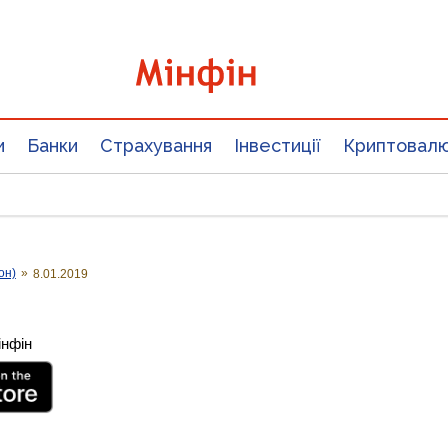
и
Банки
Страхування
Інвестиції
Криптовал
он)
»
8.01.2019
інфін