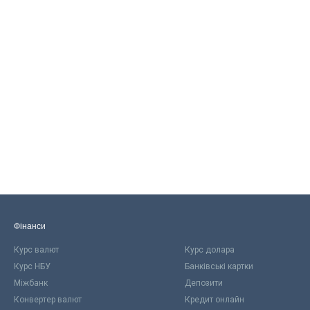
Фінанси
Курс валют
Курс долара
Курс НБУ
Банківські картки
Міжбанк
Депозити
Конвертер валют
Кредит онлайн