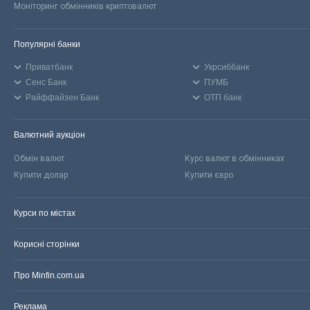
Моніторинг обмінників криптовалют
Популярні банки
Приватбанк
Укрсиббанк
Сенс Банк
ПУМБ
Райффайзен Банк
ОТП банк
Валютний аукціон
Обмін валют
Курс валют в обмінниках
Купити долар
Купити євро
Курси по містах
Корисні сторінки
Про Minfin.com.ua
Реклама