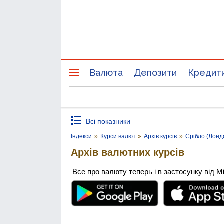
Валюта
Депозити
Кредит
Всі показники
Індекси
»
Курси валют
»
Архів курсів
»
Срібло (Лонд
Архів валютних курсів
Все про валюту теперь і в застосунку від М