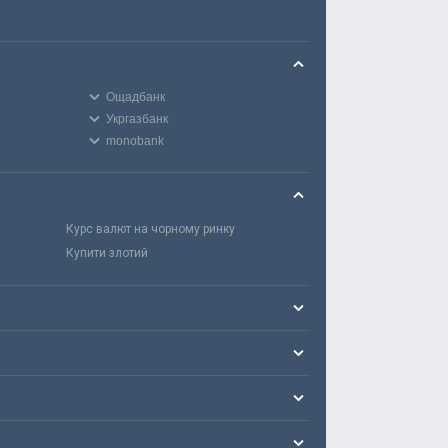
Ощадбанк
Укргазбанк
monobank
Курс валют на чорному ринку
Купити злотий