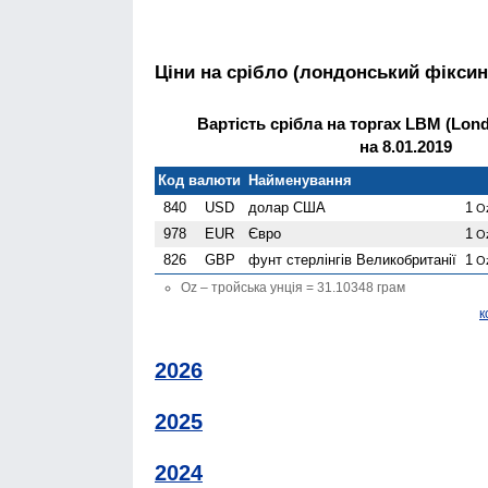
Ціни на срібло (лондонський фіксин
Вартість срібла на торгах LBM (Londo
на 8.01.2019
Код валюти
Найменування
840
USD
долар США
1
O
978
EUR
Євро
1
O
826
GBP
фунт стерлінгів Велико­британії
1
O
Oz – тройська унція = 31.10348 грам
к
2026
2025
2024