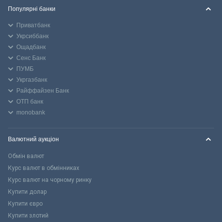
Популярні банки
Приватбанк
Укрсиббанк
Ощадбанк
Сенс Банк
ПУМБ
Укргазбанк
Райффайзен Банк
ОТП банк
monobank
Валютний аукціон
Обмін валют
Курс валют в обмінниках
Курс валют на чорному ринку
Купити долар
Купити євро
Купити злотий