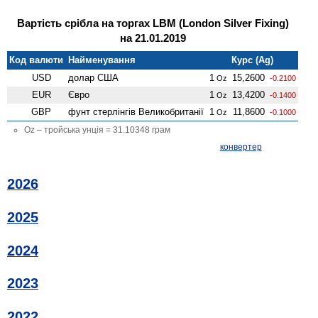
Вартість срібла на торгах LBM (London Silver Fixing)
на 21.01.2019
Код валюти
Найменування
Курс (Ag)
USD
долар США
1
15,2600
Oz
-0.2100
EUR
Євро
1
13,4200
Oz
-0.1400
GBP
фунт стерлінгів Велико­британії
1
11,8600
Oz
-0.1000
Oz – тройська унція = 31.10348 грам
конвертер
2026
2025
2024
2023
2022