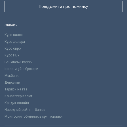
Повідомити про помилку
Фінанси
Курс валют
Курс долара
Курс євро
Курс НБУ
Банківські картки
Інвестиційні брокери
Міжбанк
Депозити
Тарифи на газ
Конвертер валют
Кредит онлайн
Народний рейтинг банків
Моніторинг обмінників криптовалют