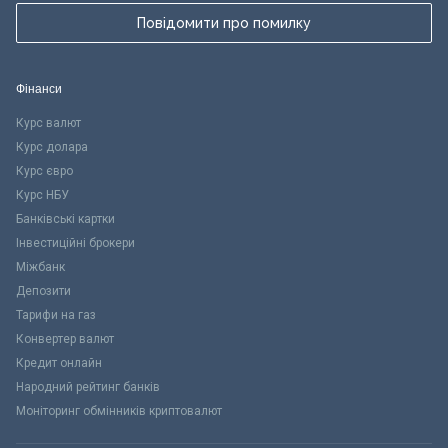
Повідомити про помилку
Фінанси
Курс валют
Курс долара
Курс євро
Курс НБУ
Банківські картки
Інвестиційні брокери
Міжбанк
Депозити
Тарифи на газ
Конвертер валют
Кредит онлайн
Народний рейтинг банків
Моніторинг обмінників криптовалют