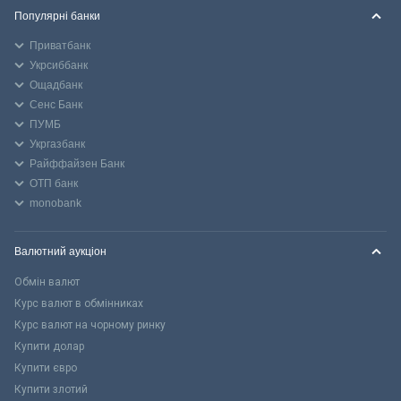
Популярні банки
Приватбанк
Укрсиббанк
Ощадбанк
Сенс Банк
ПУМБ
Укргазбанк
Райффайзен Банк
ОТП банк
monobank
Валютний аукціон
Обмін валют
Курс валют в обмінниках
Курс валют на чорному ринку
Купити долар
Купити євро
Купити злотий