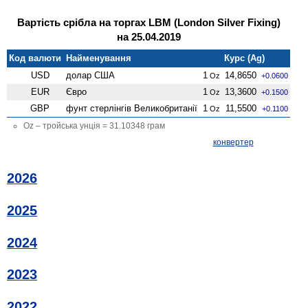
Вартість срібла на торгах LBM (London Silver Fixing)
на 25.04.2019
Код валюти
Найменування
Курс (Ag)
USD
долар США
1
14,8650
Oz
+0.0600
EUR
Євро
1
13,3600
Oz
+0.1500
GBP
фунт стерлінгів Велико­британії
1
11,5500
Oz
+0.1100
Oz – тройська унція = 31.10348 грам
конвертер
2026
2025
2024
2023
2022