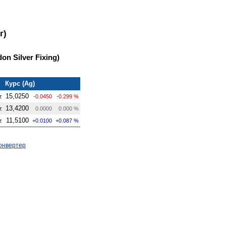
г)
on Silver Fixing)
Курс (Ag)
15,0250
z
-0.0450
-0.299 %
13,4200
z
0.0000
0.000 %
11,5100
z
+0.0100
+0.087 %
онвертер