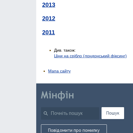
2013
2012
2011
Див. також:
Ціни на срібло (лондонський фіксинг)
Мапа сайту
Пошук
Повідомити про помилку