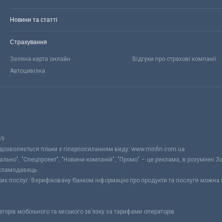
Новини та статті
Страхування
Зелена карта онлайн
Відгуки про страхові компанії
Автоцивілка
59
 дозволяється тільки з гіперпосиланням виду: www.minfin.com.ua
уально", "Спецпроект", "Новини компаній", "Промо" – це реклама, в розумінні З
екламодавець.
ьких послуг. Верифіковану банком інформацію про продукти та послуги можна
раторів мобільного та міського зв’язку за тарифами операторів