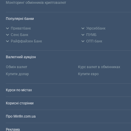
Моніторинг обмінників криптовалют
Популярні банки
Приватбанк
Укрсиббанк
Сенс Банк
ПУМБ
Райффайзен Банк
ОТП банк
Валютний аукціон
Обмін валют
Курс валют в обмінниках
Купити долар
Купити євро
Курси по містах
Корисні сторінки
Про Minfin.com.ua
Реклама