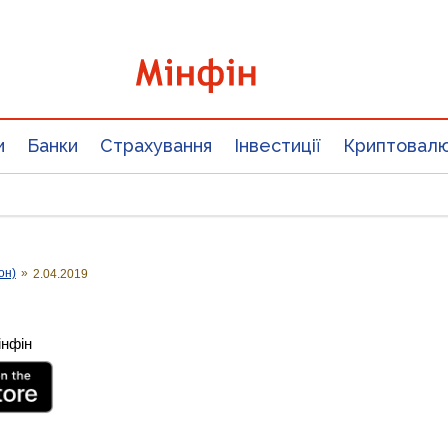
и
Банки
Страхування
Інвестиції
Криптовал
он)
»
2.04.2019
інфін