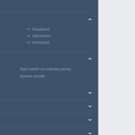
Ощадбанк
Укргазбанк
monobank
Курс валют на чорному ринку
Купити злотий