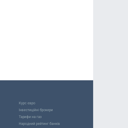
Курс євро
Інвестиційні брокери
Тарифи на газ
Народний рейтинг банків