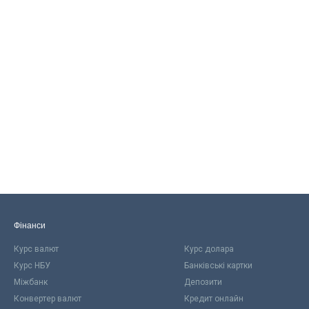
Фінанси
Курс валют
Курс долара
Курс НБУ
Банківські картки
Міжбанк
Депозити
Конвертер валют
Кредит онлайн