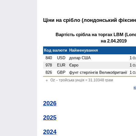
Ціни на срібло (лондонський фіксин
Вартість срібла на торгах LBM (Lond
на 2.04.2019
Код валюти
Найменування
840
USD
долар США
1
O
978
EUR
Євро
1
O
826
GBP
фунт стерлінгів Велико­британії
1
O
Oz – тройська унція = 31.10348 грам
к
2026
2025
2024