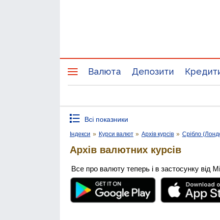
Валюта
Депозити
Кредит
Всі показники
Індекси
»
Курси валют
»
Архів курсів
»
Срібло (Лонд
Архів валютних курсів
Все про валюту теперь і в застосунку від М