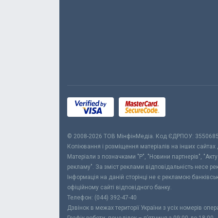
© 2008-2026 ТОВ МiнфiнМедiа. Код ЄДРПОУ: 355068
Копіювання і розміщення матеріалів на інших сайтах
Матеріали з позначками "Р", "Новини партнерів", "Акт
рекламу". За зміст реклами відповідальність несе р
Інформація на даній сторінці не є рекламою банківс
офіційному сайті відповідного банку.
Телефон: (044) 392-47-40
Дзвінок в межах території України з усіх номерів опе
Графік роботи: понеділок – п’ятниця з 09:00 до 18:00