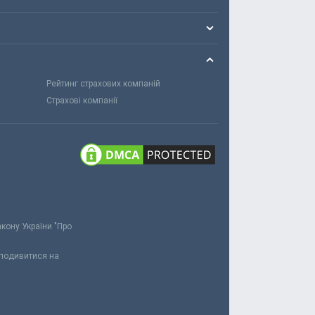
Рейтинг страхових компаній
Страхові компанії
акону України "Про
 подивитися на