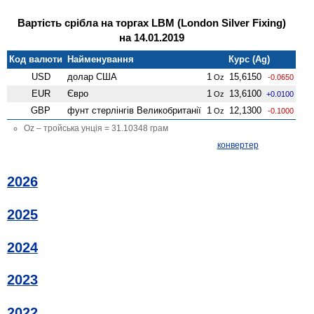
Вартість срібла на торгах LBM (London Silver Fixing)
на 14.01.2019
Код валюти
Найменування
Курс (Ag)
USD
долар США
1
15,6150
Oz
-0.0650
EUR
Євро
1
13,6100
Oz
+0.0100
GBP
фунт стерлінгів Велико­британії
1
12,1300
Oz
-0.1000
Oz – тройська унція = 31.10348 грам
конвертер
2026
2025
2024
2023
2022