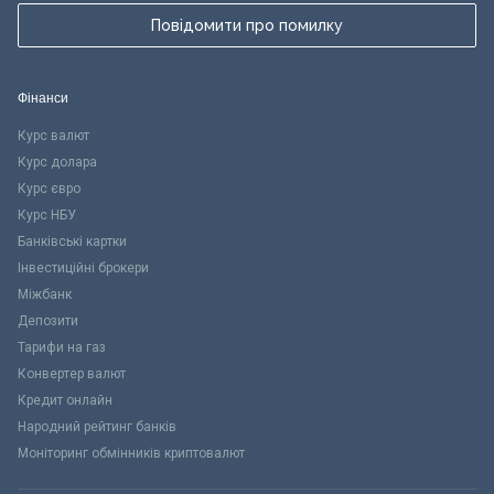
Повідомити про помилку
Фінанси
Курс валют
Курс долара
Курс євро
Курс НБУ
Банківські картки
Інвестиційні брокери
Міжбанк
Депозити
Тарифи на газ
Конвертер валют
Кредит онлайн
Народний рейтинг банків
Моніторинг обмінників криптовалют