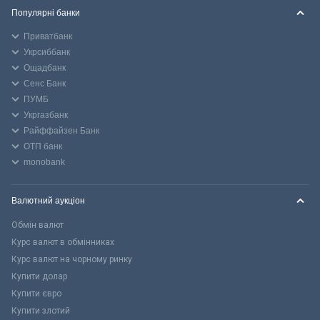
Популярні банки
Приватбанк
Укрсиббанк
Ощадбанк
Сенс Банк
ПУМБ
Укргазбанк
Райффайзен Банк
ОТП банк
monobank
Валютний аукціон
Обмін валют
Курс валют в обмінниках
Курс валют на чорному ринку
Купити долар
Купити євро
Купити злотий