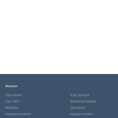
Фінанси
Курс валют
Курс долара
Курс НБУ
Банківські картки
Міжбанк
Депозити
Конвертер валют
Кредит онлайн