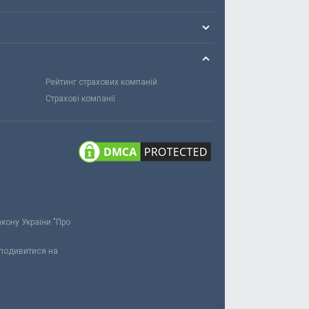
Рейтинг страхових компаній
Страхові компанії
акону України "Про
 подивитися на