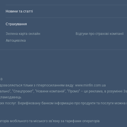
Новини та статті
Страхування
Зелена карта онлайн
Відгуки про страхові компанії
Автоцивілка
59
 дозволяється тільки з гіперпосиланням виду: www.minfin.com.ua
уально", "Спецпроект", "Новини компаній", "Промо" – це реклама, в розумінні З
екламодавець.
ьких послуг. Верифіковану банком інформацію про продукти та послуги можна
раторів мобільного та міського зв’язку за тарифами операторів