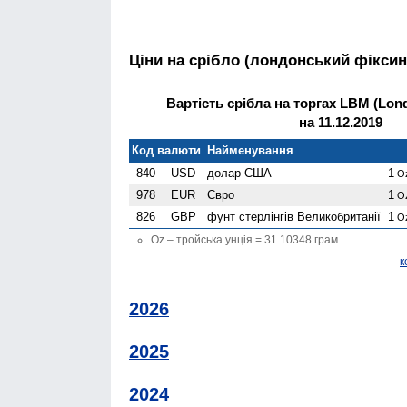
Ціни на срібло (лондонський фіксин
Вартість срібла на торгах LBM (Lond
на 11.12.2019
Код валюти
Найменування
840
USD
долар США
1
O
978
EUR
Євро
1
O
826
GBP
фунт стерлінгів Велико­британії
1
O
Oz – тройська унція = 31.10348 грам
к
2026
2025
2024