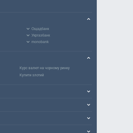
Ощадбанк
Укргазбанк
monobank
Курс валют на чорному ринку
Купити злотий