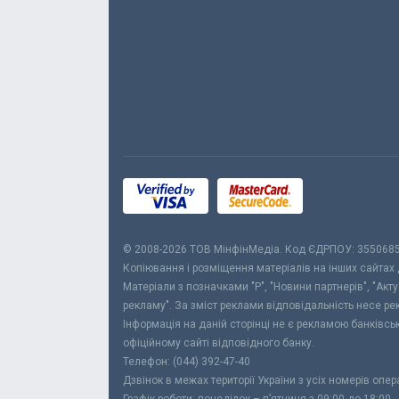
© 2008-2026 ТОВ МiнфiнМедiа. Код ЄДРПОУ: 355068
Копіювання і розміщення матеріалів на інших сайтах
Матеріали з позначками "Р", "Новини партнерів", "Акт
рекламу". За зміст реклами відповідальність несе р
Інформація на даній сторінці не є рекламою банківс
офіційному сайті відповідного банку.
Телефон: (044) 392-47-40
Дзвінок в межах території України з усіх номерів опе
Графік роботи: понеділок – п’ятниця з 09:00 до 18:00