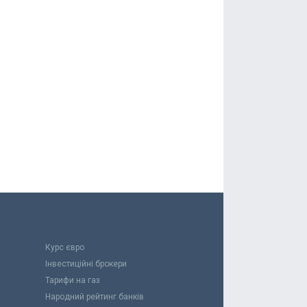
Курс євро
Інвестиційні брокери
Тарифи на газ
Народний рейтинг банків