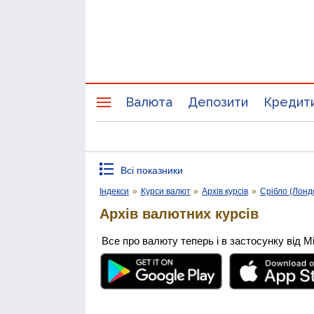
Валюта
Депозити
Кредит
Всі показники
Індекси
»
Курси валют
»
Архів курсів
»
Срібло (Лонд
Архів валютних курсів
Все про валюту теперь і в застосунку від М