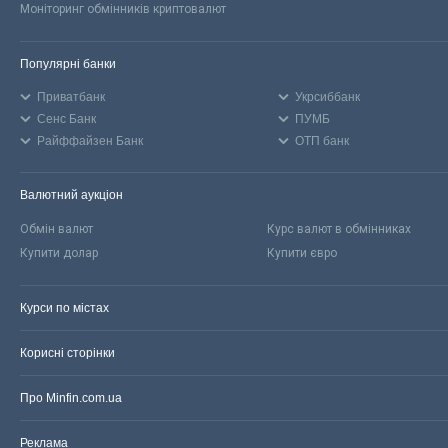
Моніторинг обмінників криптовалют
Популярні банки
Приватбанк
Укрсиббанк
Сенс Банк
ПУМБ
Райффайзен Банк
ОТП банк
Валютний аукціон
Обмін валют
Курс валют в обмінниках
Купити долар
Купити євро
Курси по містах
Корисні сторінки
Про Minfin.com.ua
Реклама