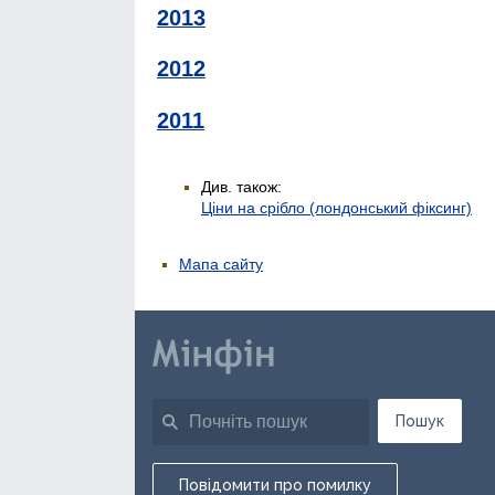
2013
2012
2011
Див. також:
Ціни на срібло (лондонський фіксинг)
Мапа сайту
Пошук
Повідомити про помилку