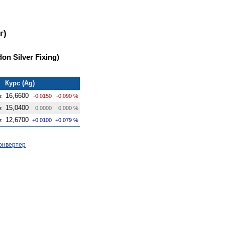
г)
on Silver Fixing)
Курс (Ag)
16,6600
z
-0.0150
-0.090 %
15,0400
z
0.0000
0.000 %
12,6700
z
+0.0100
+0.079 %
онвертер