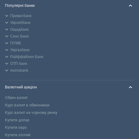
Популярні банки
Приватбанк
Укрсиббанк
Ощадбанк
Сенс Банк
ПУМБ
Укргазбанк
Райффайзен Банк
ОТП банк
monobank
Валютний аукціон
Обмін валют
Курс валют в обмінниках
Курс валют на чорному ринку
Купити долар
Купити євро
Купити злотий