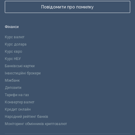
Повідомити про помилку
Фінанси
Курс валют
Курс долара
Курс євро
Курс НБУ
Банківські картки
Інвестиційні брокери
Міжбанк
Депозити
Тарифи на газ
Конвертер валют
Кредит онлайн
Народний рейтинг банків
Моніторинг обмінників криптовалют