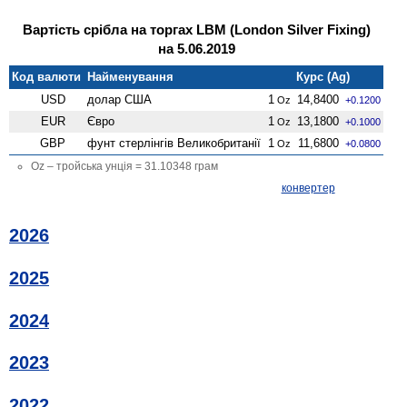
Вартість срібла на торгах LBM (London Silver Fixing)
на 5.06.2019
Код валюти
Найменування
Курс (Ag)
USD
долар США
1
14,8400
Oz
+0.1200
EUR
Євро
1
13,1800
Oz
+0.1000
GBP
фунт стерлінгів Велико­британії
1
11,6800
Oz
+0.0800
Oz – тройська унція = 31.10348 грам
конвертер
2026
2025
2024
2023
2022