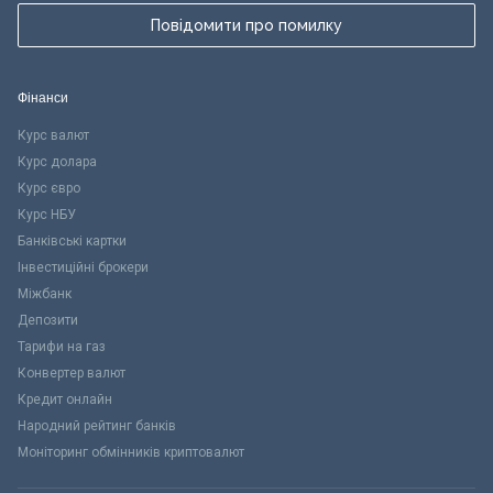
Повідомити про помилку
Фінанси
Курс валют
Курс долара
Курс євро
Курс НБУ
Банківські картки
Інвестиційні брокери
Міжбанк
Депозити
Тарифи на газ
Конвертер валют
Кредит онлайн
Народний рейтинг банків
Моніторинг обмінників криптовалют