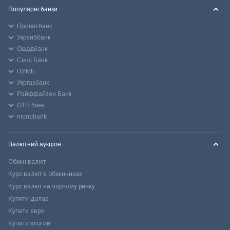
Популярні банки
Приватбанк
Укрсиббанк
Ощадбанк
Сенс Банк
ПУМБ
Укргазбанк
Райффайзен Банк
ОТП банк
monobank
Валютний аукціон
Обмін валют
Курс валют в обмінниках
Курс валют на чорному ринку
Купити долар
Купити євро
Купити злотий