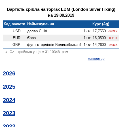
Вартість срібла на торгах LBM (London Silver Fixing)
на 19.09.2019
Код валюти
Найменування
Курс (Ag)
USD
долар США
1
17,7550
Oz
-0.0950
EUR
Євро
1
16,0500
Oz
-0.1100
GBP
фунт стерлінгів Велико­британії
1
14,2600
Oz
-0.0600
Oz – тройська унція = 31.10348 грам
конвертер
2026
2025
2024
2023
2022