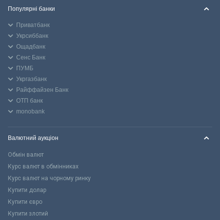
Популярні банки
Приватбанк
Укрсиббанк
Ощадбанк
Сенс Банк
ПУМБ
Укргазбанк
Райффайзен Банк
ОТП банк
monobank
Валютний аукціон
Обмін валют
Курс валют в обмінниках
Курс валют на чорному ринку
Купити долар
Купити євро
Купити злотий