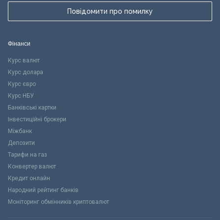
Повідомити про помилку
Фінанси
Курс валют
Курс долара
Курс євро
Курс НБУ
Банківські картки
Інвестиційні брокери
Міжбанк
Депозити
Тарифи на газ
Конвертер валют
Кредит онлайн
Народний рейтинг банків
Моніторинг обмінників криптовалют