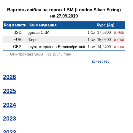
Вартість срібла на торгах LBM (London Silver Fixing)
на 27.09.2019
Код валюти
Найменування
Курс (Ag)
USD
долар США
1
17,5200
Oz
-0.4500
EUR
Євро
1
16,0200
Oz
-0.4200
GBP
фунт стерлінгів Велико­британії
1
14,2400
Oz
-0.3200
Oz – тройська унція = 31.10348 грам
конвертер
2026
2025
2024
2023
2022