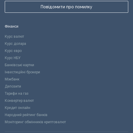
Повідомити про помилку
Фінанси
Курс валют
Курс долара
Курс євро
Курс НБУ
Банківські картки
Інвестиційні брокери
Міжбанк
Депозити
Тарифи на газ
Конвертер валют
Кредит онлайн
Народний рейтинг банків
Моніторинг обмінників криптовалют