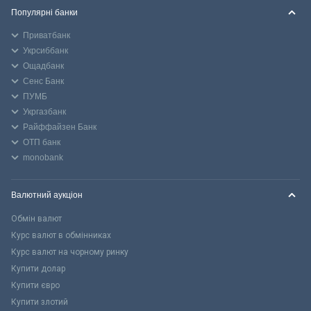
Популярні банки
Приватбанк
Укрсиббанк
Ощадбанк
Сенс Банк
ПУМБ
Укргазбанк
Райффайзен Банк
ОТП банк
monobank
Валютний аукціон
Обмін валют
Курс валют в обмінниках
Курс валют на чорному ринку
Купити долар
Купити євро
Купити злотий