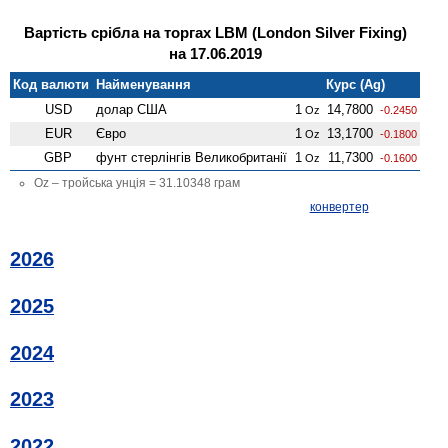
Вартість срібла на торгах LBM (London Silver Fixing)
на 17.06.2019
Код валюти
Найменування
Курс (Ag)
USD
долар США
1
14,7800
Oz
-0.2450
EUR
Євро
1
13,1700
Oz
-0.1800
GBP
фунт стерлінгів Велико­британії
1
11,7300
Oz
-0.1600
Oz – тройська унція = 31.10348 грам
конвертер
2026
2025
2024
2023
2022