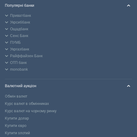
Популярні банки
Приватбанк
Укрсиббанк
Ощадбанк
Сенс Банк
ПУМБ
Укргазбанк
Райффайзен Банк
ОТП банк
monobank
Валютний аукціон
Обмін валют
Курс валют в обмінниках
Курс валют на чорному ринку
Купити долар
Купити євро
Купити злотий