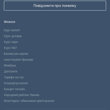
Повідомити про помилку
Фінанси
Курс валют
Курс долара
Курс євро
Курс НБУ
Банківські картки
Інвестиційні брокери
Міжбанк
Депозити
Тарифи на газ
Конвертер валют
Кредит онлайн
Народний рейтинг банків
Моніторинг обмінників криптовалют