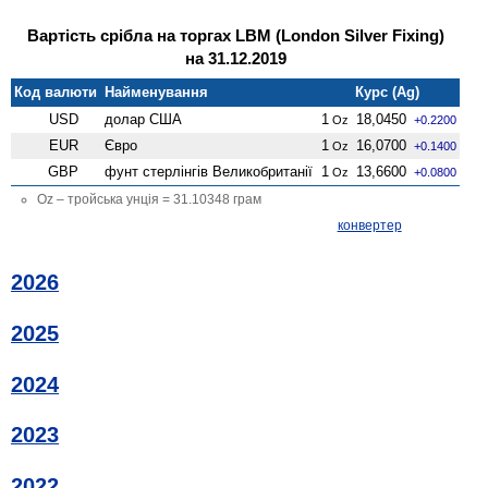
Вартість срібла на торгах LBM (London Silver Fixing)
на 31.12.2019
Код валюти
Найменування
Курс (Ag)
USD
долар США
1
18,0450
Oz
+0.2200
EUR
Євро
1
16,0700
Oz
+0.1400
GBP
фунт стерлінгів Велико­британії
1
13,6600
Oz
+0.0800
Oz – тройська унція = 31.10348 грам
конвертер
2026
2025
2024
2023
2022