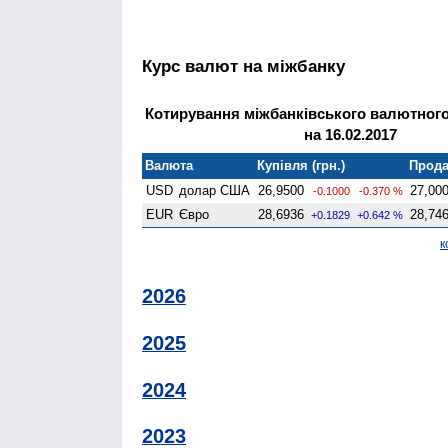
Курс валют на міжбанку
Котирування міжбанківського валютного
на 16.02.2017
Валюта
Купівля (грн.)
Прода
USD
долар США
26,9500
27,00
-0.1000
-0.370 %
EUR
Євро
28,6936
28,74
+0.1829
+0.642 %
к
2026
2025
2024
2023