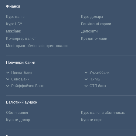
Фінанси
Курс валют
Курс долара
Курс НБУ
Банківські картки
Міжбанк
Депозити
Конвертер валют
Кредит онлайн
Моніторинг обмінників криптовалют
Популярні банки
Приватбанк
Укрсиббанк
Сенс Банк
ПУМБ
Райффайзен Банк
ОТП банк
Валютний аукціон
Обмін валют
Курс валют в обмінниках
Купити долар
Купити євро