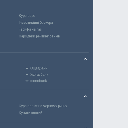
Курс євро
Інвестиційні брокери
Тарифи на газ
Народний рейтинг банків
Ощадбанк
Укргазбанк
monobank
Курс валют на чорному ринку
Купити злотий