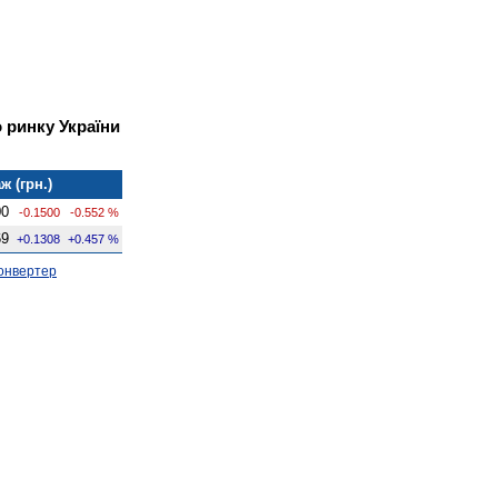
 ринку України
ж (грн.)
00
-0.1500
-0.552 %
69
+0.1308
+0.457 %
онвертер