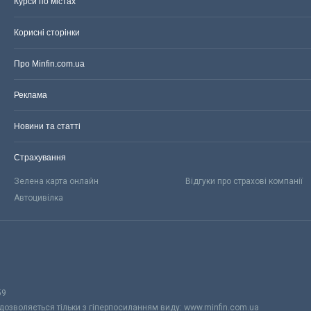
Курси по містах
Корисні сторінки
Про Minfin.com.ua
Реклама
Новини та статті
Страхування
Зелена карта онлайн
Відгуки про страхові компанії
Автоцивілка
59
 дозволяється тільки з гіперпосиланням виду: www.minfin.com.ua