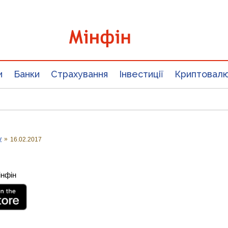
и
Банки
Страхування
Інвестиції
Криптовал
у
»
16.02.2017
інфін