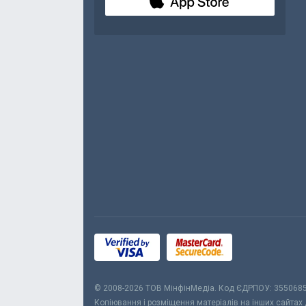
© 2008-2026 ТОВ МiнфiнМедiа. Код ЄДРПОУ: 355068
Копіювання і розміщення матеріалів на інших сайтах