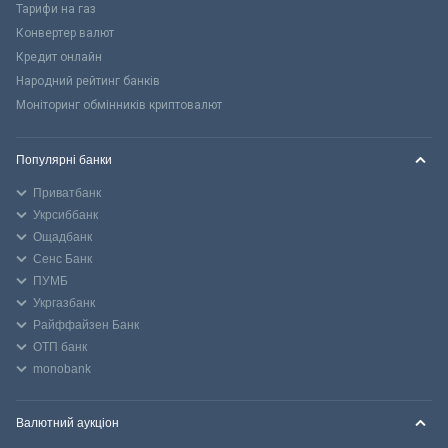
Тарифи на газ
Конвертер валют
Кредит онлайн
Народний рейтинг банків
Моніторинг обмінників криптовалют
Популярні банки
Приватбанк
Укрсиббанк
Ощадбанк
Сенс Банк
ПУМБ
Укргазбанк
Райффайзен Банк
ОТП банк
monobank
Валютний аукціон