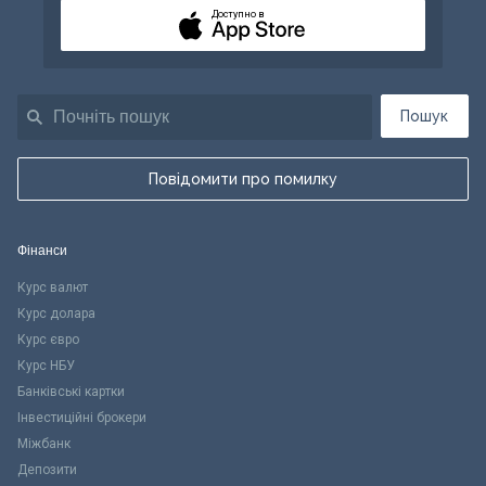
Доступно в
Пошук
Повідомити про помилку
Фінанси
Курс валют
Курс долара
Курс євро
Курс НБУ
Банківські картки
Інвестиційні брокери
Міжбанк
Депозити