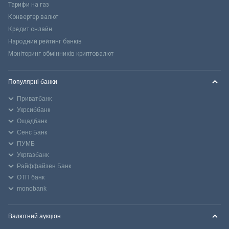
Тарифи на газ
Конвертер валют
Кредит онлайн
Народний рейтинг банків
Моніторинг обмінників криптовалют
Популярні банки
Приватбанк
Укрсиббанк
Ощадбанк
Сенс Банк
ПУМБ
Укргазбанк
Райффайзен Банк
ОТП банк
monobank
Валютний аукціон