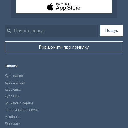
Доступно в
Пошук
Повідомити про помилку
Фінанси
Курс валют
Курс долара
Курс євро
Курс НБУ
Банківські картки
Інвестиційні брокери
Міжбанк
Депозити