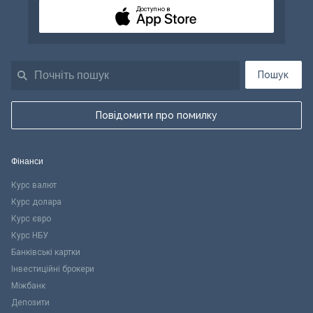
Доступно в
Пошук
Повідомити про помилку
Фінанси
Курс валют
Курс долара
Курс євро
Курс НБУ
Банківські картки
Інвестиційні брокери
Міжбанк
Депозити