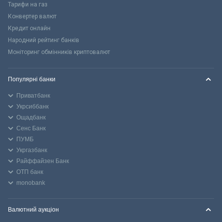
Тарифи на газ
Конвертер валют
Кредит онлайн
Народний рейтинг банків
Моніторинг обмінників криптовалют
Популярні банки
Приватбанк
Укрсиббанк
Ощадбанк
Сенс Банк
ПУМБ
Укргазбанк
Райффайзен Банк
ОТП банк
monobank
Валютний аукціон