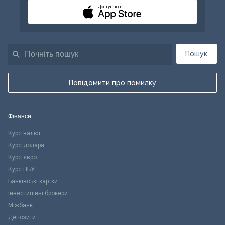
Доступно в
Пошук
Повідомити про помилку
Фінанси
Курс валют
Курс долара
Курс євро
Курс НБУ
Банківські картки
Інвестиційні брокери
Міжбанк
Депозити