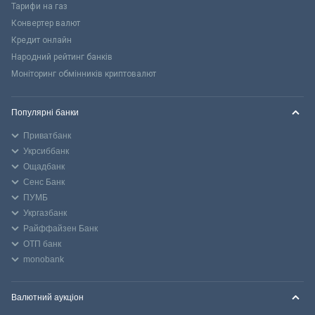
Тарифи на газ
Конвертер валют
Кредит онлайн
Народний рейтинг банків
Моніторинг обмінників криптовалют
Популярні банки
Приватбанк
Укрсиббанк
Ощадбанк
Сенс Банк
ПУМБ
Укргазбанк
Райффайзен Банк
ОТП банк
monobank
Валютний аукціон