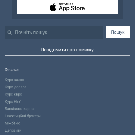
Доступно в
Пошук
Повідомити про помилку
Фінанси
Курс валют
Курс долара
Курс євро
Курс НБУ
Банківські картки
Інвестиційні брокери
Міжбанк
Депозити