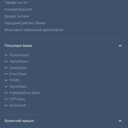
Тарифи на газ
Конвертер валют
Кредит онлайн
Народний рейтинг банків
Моніторинг обмінників криптовалют
Популярні банки
Приватбанк
Укрсиббанк
Ощадбанк
Сенс Банк
ПУМБ
Укргазбанк
Райффайзен Банк
ОТП банк
monobank
Валютний аукціон