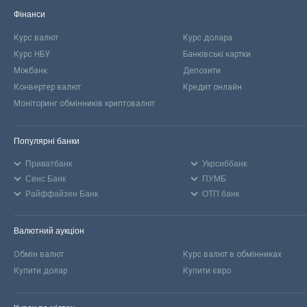
Фінанси
Курс валют
Курс долара
Курс НБУ
Банківські картки
Міжбанк
Депозити
Конвертер валют
Кредит онлайн
Моніторинг обмінників криптовалют
Популярні банки
Приватбанк
Укрсиббанк
Сенс Банк
ПУМБ
Райффайзен Банк
ОТП банк
Валютний аукціон
Обмін валют
Курс валют в обмінниках
Купити долар
Купити євро