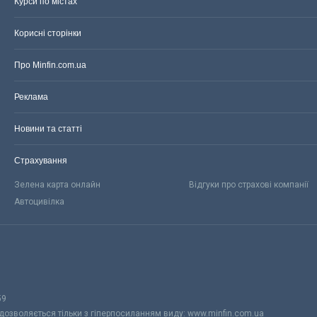
Курси по містах
Корисні сторінки
Про Minfin.com.ua
Реклама
Новини та статті
Страхування
Зелена карта онлайн
Відгуки про страхові компанії
Автоцивілка
59
 дозволяється тільки з гіперпосиланням виду: www.minfin.com.ua