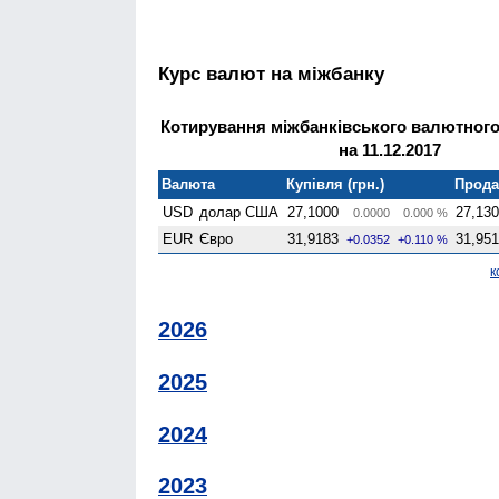
Курс валют на міжбанку
Котирування міжбанківського валютного
на 11.12.2017
Валюта
Купівля (грн.)
Продаж
USD
долар США
27,1000
27,13
0.0000
0.000 %
EUR
Євро
31,9183
31,95
+0.0352
+0.110 %
к
2026
2025
2024
2023