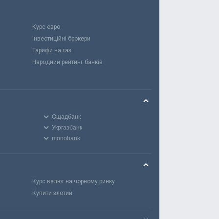
Курс євро
Інвестиційні брокери
Тарифи на газ
Народний рейтинг банків
Ощадбанк
Укргазбанк
monobank
Курс валют на чорному ринку
Купити злотий