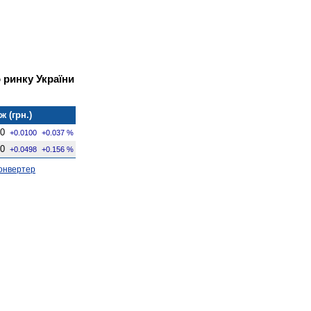
 ринку України
 (грн.)
00
+0.0100
+0.037 %
10
+0.0498
+0.156 %
онвертер