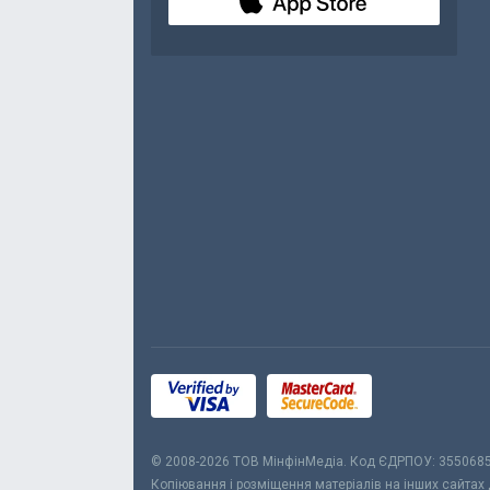
© 2008-2026 ТОВ МiнфiнМедiа. Код ЄДРПОУ: 355068
Копіювання і розміщення матеріалів на інших сайтах