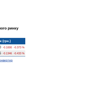
ного ринку
 (грн.)
0
-0.1000
-0.373 %
6
-0.1346
-0.433 %
онвертер