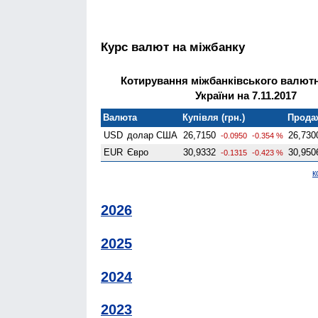
Курс валют на міжбанку
Котирування міжбанківського валют
України на 7.11.2017
Валюта
Купівля (грн.)
Продаж
USD
долар США
26,7150
26,730
-0.0950
-0.354 %
EUR
Євро
30,9332
30,950
-0.1315
-0.423 %
к
2026
2025
2024
2023