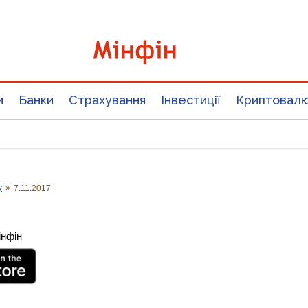
и
Банки
Страхування
Інвестиції
Криптовал
у
»
7.11.2017
інфін