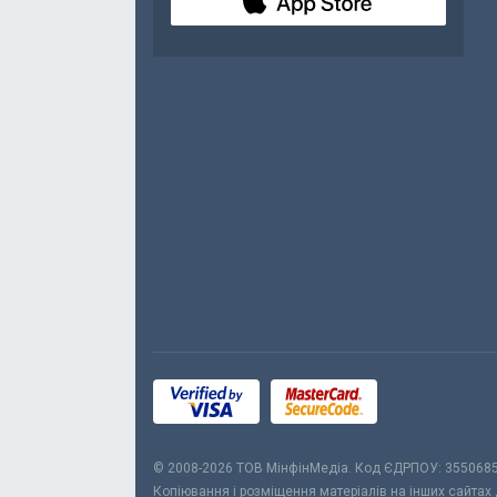
© 2008-2026 ТОВ МiнфiнМедiа. Код ЄДРПОУ: 355068
Копіювання і розміщення матеріалів на інших сайтах