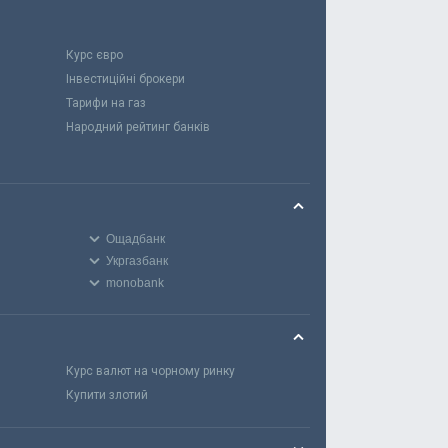
Курс євро
Інвестиційні брокери
Тарифи на газ
Народний рейтинг банків
Ощадбанк
Укргазбанк
monobank
Курс валют на чорному ринку
Купити злотий