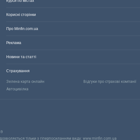
Курси по містах
Корисні сторінки
Про Minfin.com.ua
Реклама
Новини та статті
Страхування
Зелена карта онлайн
Відгуки про страхові компанії
Автоцивілка
59
 дозволяється тільки з гіперпосиланням виду: www.minfin.com.ua