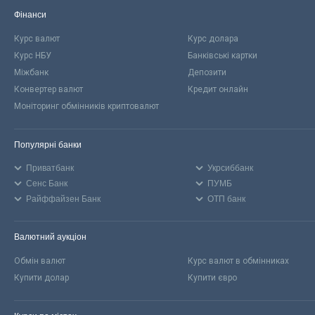
Фінанси
Курс валют
Курс долара
Курс НБУ
Банківські картки
Міжбанк
Депозити
Конвертер валют
Кредит онлайн
Моніторинг обмінників криптовалют
Популярні банки
Приватбанк
Укрсиббанк
Сенс Банк
ПУМБ
Райффайзен Банк
ОТП банк
Валютний аукціон
Обмін валют
Курс валют в обмінниках
Купити долар
Купити євро