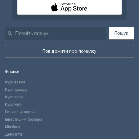
Доступно в
Пошук
Повідомити про помилку
Фінанси
Курс валют
Курс долара
Курс євро
Курс НБУ
Банківські картки
Інвестиційні брокери
Міжбанк
Депозити