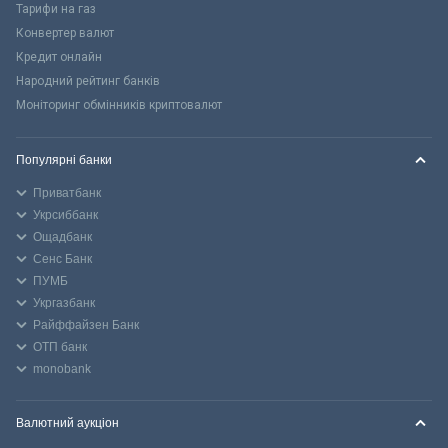
Тарифи на газ
Конвертер валют
Кредит онлайн
Народний рейтинг банків
Моніторинг обмінників криптовалют
Популярні банки
Приватбанк
Укрсиббанк
Ощадбанк
Сенс Банк
ПУМБ
Укргазбанк
Райффайзен Банк
ОТП банк
monobank
Валютний аукціон