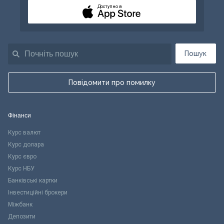
Доступно в
Пошук
Повідомити про помилку
Фінанси
Курс валют
Курс долара
Курс євро
Курс НБУ
Банківські картки
Інвестиційні брокери
Міжбанк
Депозити