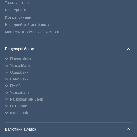
Тарифи на газ
Конвертер валют
Кредит онлайн
Народний рейтинг банків
Моніторинг обмінників криптовалют
Популярні банки
Приватбанк
Укрсиббанк
Ощадбанк
Сенс Банк
ПУМБ
Укргазбанк
Райффайзен Банк
ОТП банк
monobank
Валютний аукціон